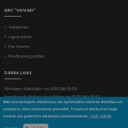
NRC "VAIVARI"
Vakances
Lapas karte
Par mums
Privātuma politika
DARBA LAIKS
Pirmdien-Piektdien: no 9:00 līdz 19:00
Sestdien-Svētdien un svētkos: no 10:00 līdz 18:00
Mēs izmantojam sīkdatnes, lai optimizētu vietnes darbību un
uzlabotu Jūsu lietošanas pieredzi. Turpinot darboties šajā
Lasīt vairāk
vietnē, Jūs piekrītat sīkdatņu izmantošanai.
© VSIA NRC "Vaivari" 2025. Visas tiesības paturētas.