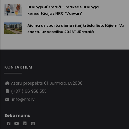
Urologs Jūrmalā – maksas urologa
konsultācijas NRC "Vaivari"
Aicina uz sporta dienu riteņkrēslu lietotājiem “Ar
sportu uz veselību 2026” Jūrmalā
KONTAKTIEM
Asaru prospekts 61, Jūrmala, LV2008
(+371) 66 958 555
info@nrc.lv
Seko mums