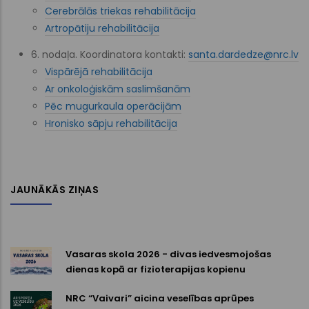
Cerebrālās triekas rehabilitācija
Artropātiju rehabilitācija
6. nodaļa. Koordinatora kontakti:
santa.dardedze@nrc.lv
Vispārējā rehabilitācija
Ar onkoloģiskām saslimšanām
Pēc mugurkaula operācijām
Hronisko sāpju rehabilitācija
JAUNĀKĀS ZIŅAS
Vasaras skola 2026 - divas iedvesmojošas
dienas kopā ar fizioterapijas kopienu
NRC “Vaivari” aicina veselības aprūpes