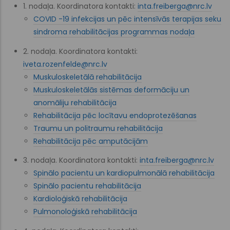
1. nodaļa. Koordinatora kontakti:
inta.freiberga@nrc.lv
COVID -19 infekcijas un pēc intensīvās terapijas seku
sindroma rehabilitācijas programmas nodaļa
2. nodaļa. Koordinatora kontakti:
iveta.rozenfelde@nrc.lv
Muskuloskeletālā rehabilitācija
Muskuloskeletālās sistēmas deformāciju un
anomāliju rehabilitācija
Rehabilitācija pēc locītavu endoprotezēšanas
Traumu un politraumu rehabilitācija
Rehabilitācija pēc amputācijām
3. nodaļa. Koordinatora kontakti:
inta.freiberga@nrc.lv
Spinālo pacientu un kardiopulmonālā rehabilitācija
Spinālo pacientu rehabilitācija
Kardioloģiskā rehabilitācija
Pulmonoloģiskā rehabilitācija