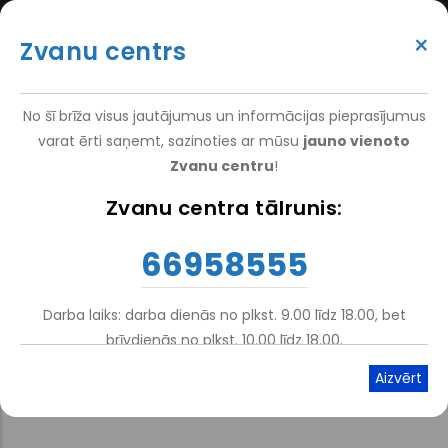
Pārlekt
(+371) 66 958 555
uz
×
Zvanu centrs
galveno
ATTEIKT VIZĪTI
ATSAUKSMĒM
PIETEIKT PACIENTU
SUPER
saturu
VAKANCES
DARBINIEKIEM
TOP
No šī brīža visus jautājumus un informācijas pieprasījumus
MENU
varat ērti saņemt, sazinoties ar mūsu
jauno vienoto
Zvanu centru
!
Nacionālais Rehabilitācijas Centrs Vaivari
-
Pacientiem
-
Zvanu centra tālrunis:
Atpakaļceļš
Pakalpojumi
66958555
Stacionārā rehabilitācija
Darba laiks: darba dienās no plkst. 9.00 līdz 18.00, bet
brīvdienās no plkst. 10.00 līdz 18.00.
Atskaņot tekstu
Viegli lasīt
Rehabilitācijas nodaļu koordinātori
: