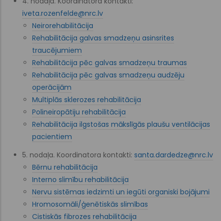
4. nodaļa. Koordinatora kontakti:
iveta.rozenfelde@nrc.lv
Neirorehabilitācija
Rehabilitācija galvas smadzeņu asinsrites
traucējumiem
Rehabilitācija pēc galvas smadzeņu traumas
Rehabilitācija pēc galvas smadzeņu audzēju
operācijām
Multiplās sklerozes rehabilitācija
Polineiropātiju rehabilitācija
Rehabilitācija ilgstošas mākslīgās plaušu ventilācijas
pacientiem
5. nodaļa. Koordinatora kontakti:
santa.dardedze@nrc.lv
Bērnu rehabilitācija
Interno slimību rehabilitācija
Nervu sistēmas iedzimti un iegūti organiski bojājumi
Hromosomāli/ģenētiskās slimības
Cistiskās fibrozes rehabilitācija