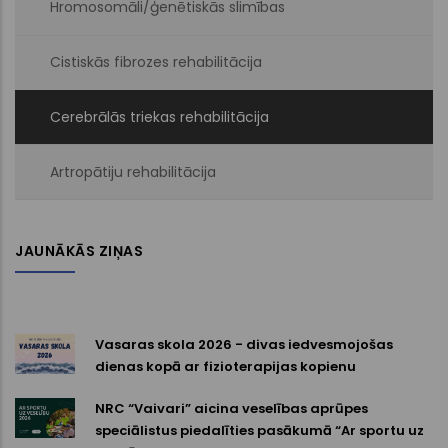
Hromosomāli/ģenētiskās slimības
Cistiskās fibrozes rehabilitācija
Cerebrālās triekas rehabilitācija
Artropātiju rehabilitācija
JAUNĀKĀS ZIŅAS
Vasaras skola 2026 - divas iedvesmojošas
dienas kopā ar fizioterapijas kopienu
NRC “Vaivari” aicina veselības aprūpes
speciālistus piedalīties pasākumā “Ar sportu uz