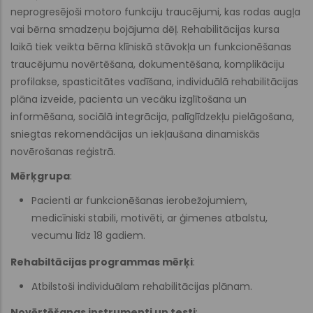
neprogresējoši motoro funkciju traucējumi, kas rodas augļa
vai bērna smadzeņu bojājuma dēļ. Rehabilitācijas kursa
laikā tiek veikta bērna klīniskā stāvokļa un funkcionēšanas
traucējumu novērtēšana, dokumentēšana, komplikāciju
profilakse, spasticitātes vadīšana, individuālā rehabilitācijas
plāna izveide, pacienta un vecāku izglītošana un
informēšana, sociālā integrācija, palīglīdzekļu pielāgošana,
sniegtas rekomendācijas un iekļaušana dinamiskās
novērošanas reģistrā.
Mērķgrupa
:
Pacienti ar funkcionēšanas ierobežojumiem,
medicīniski stabili, motivēti, ar ģimenes atbalstu,
vecumu līdz 18 gadiem.
Rehabiltācijas programmas mērķi
:
Atbilstoši individuālam rehabilitācijas plānam.
Novērtēšanas instrumenti un testi
: