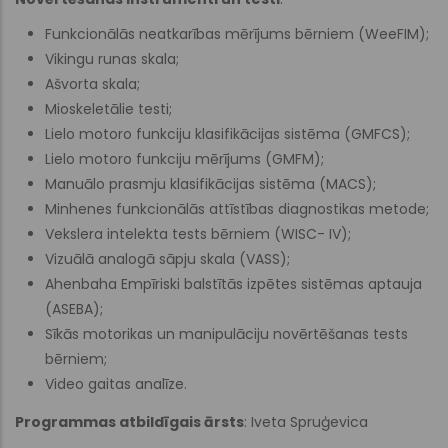
Funkcionālās neatkarības mērījums bērniem (WeeFIM);
Vikingu runas skala;
Ašvorta skala;
Mioskeletālie testi;
Lielo motoro funkciju klasifikācijas sistēma (GMFCS);
Lielo motoro funkciju mērījums (GMFM);
Manuālo prasmju klasifikācijas sistēma (MACS);
Minhenes funkcionālās attīstības diagnostikas metode;
Vekslera intelekta tests bērniem (WISC- IV);
Vizuālā analogā sāpju skala (VASS);
Ahenbaha Empīriski balstītās izpētes sistēmas aptauja
(ASEBA);
Sīkās motorikas un manipulāciju novērtēšanas tests
bērniem;
Video gaitas analīze.
Programmas atbildīgais ārsts
: Iveta Spruģevica