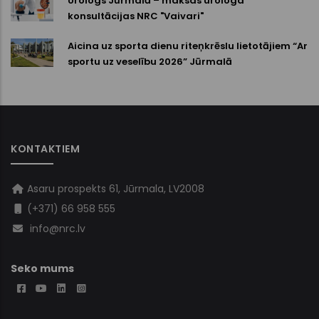
Urologs Jūrmalā – maksas urologa
konsultācijas NRC "Vaivari"
Aicina uz sporta dienu riteņkrēslu lietotājiem “Ar
sportu uz veselību 2026” Jūrmalā
KONTAKTIEM
Asaru prospekts 61, Jūrmala, LV2008
(+371) 66 958 555
info@nrc.lv
Seko mums