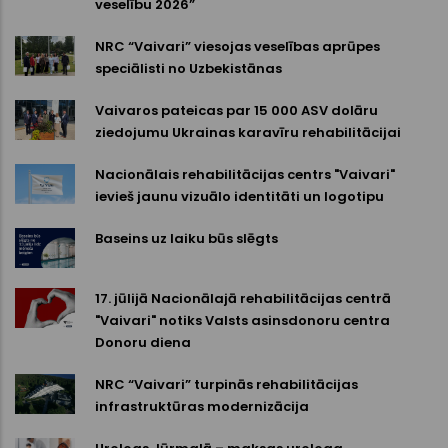
veselību 2026”
NRC “Vaivari” viesojas veselības aprūpes
speciālisti no Uzbekistānas
Vaivaros pateicas par 15 000 ASV dolāru
ziedojumu Ukrainas karavīru rehabilitācijai
Nacionālais rehabilitācijas centrs "Vaivari"
ievieš jaunu vizuālo identitāti un logotipu
Baseins uz laiku būs slēgts
17. jūlijā Nacionālajā rehabilitācijas centrā
"Vaivari" notiks Valsts asinsdonoru centra
Donoru diena
NRC “Vaivari” turpinās rehabilitācijas
infrastruktūras modernizācija