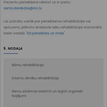
Pacientu pieteikšana rakstot uz e-pastu
santa.dardedze@nrc.lv
.
Lai uzzinātu vairāk par pieteikšanos rehabilitācijai vai
aptuveno, plānoto ierašanās laiku rehabilitācijai stacionārā
lasiet sadaļā: "
Kā pieteikties un rinda
"
5. NODAĻA
Bērnu rehabilitācija
Interno slimību rehabilitācija
Nervu sistēmas iedzimti un iegūti organiski
bojājumi