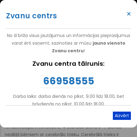
Pārlekt
(+371) 66 958 555
uz
×
Zvanu centrs
galveno
ATTEIKT VIZĪTI
ATSAUKSMĒM
PIETEIKT PACIENTU
SUPER
saturu
VAKANCES
DARBINIEKIEM
TOP
No šī brīža visus jautājumus un informācijas pieprasījumus
MENU
varat ērti saņemt, sazinoties ar mūsu
jauno vienoto
Zvanu centru
!
Nacionālais Rehabilitācijas Centrs Vaivari
-
Pakalpojumi
-
Zvanu centra tālrunis:
Atpakaļceļš
Stacionārā Rehabilitācija
-
Bērnu Rehabilitācija
66958555
Cerebrālās triekas rehabilitācija
Darba laiks: darba dienās no plkst. 9.00 līdz 18.00, bet
brīvdienās no plkst. 10.00 līdz 18.00.
Atskaņot tekstu
Viegli lasīt
Multiprofesionāla interdisciplināra programma ar
rehabilitācijas intensitāti 2-4 stundas dienā 5-7 dienas
nedēļā bērniem ar cerebrālo trieku. Cerebrālā trieka ir