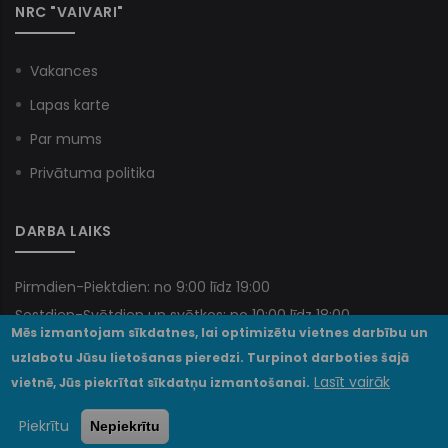
NRC "VAIVARI"
Vakances
Lapas karte
Par mums
Privātuma politika
DARBA LAIKS
Pirmdien-Piektdien: no 9:00 līdz 19:00
Sestdien-Svētdien un svētkos: no 10:00 līdz 18:00
Mēs izmantojam sīkdatnes, lai optimizētu vietnes darbību un
uzlabotu Jūsu lietošanas pieredzi. Turpinot darboties šajā
Lasīt vairāk
vietnē, Jūs piekrītat sīkdatņu izmantošanai.
© VSIA NRC "Vaivari" 2025. Visas tiesības paturētas.
Piekrītu
Nepiekrītu