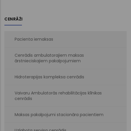
CENRĀŽI
Pacienta iemaksas
Cenrādis ambulatorajiem maksas
ārstnieciskajiem pakalpojumiem
Hidroterapijas kompleksa cenrādis
Vaivaru Ambulatorās rehabilitācijas klīnikas
cenrādis
Maksas pakalpojumi stacionāra pacientiem
Uzlabota servisa cenrādis