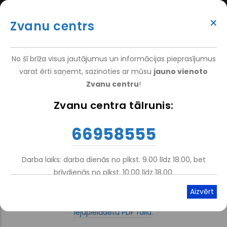
Pārlekt
(+371) 66 958 555
uz
×
Zvanu centrs
galveno
ATTEIKT VIZĪTI
ATSAUKSMĒM
PIETEIKT PACIENTU
SUPER
saturu
VAKANCES
DARBINIEKIEM
TOP
No šī brīža visus jautājumus un informācijas pieprasījumus
MENU
varat ērti saņemt, sazinoties ar mūsu
jauno vienoto
Zvanu centru
!
Nacionālais Rehabilitācijas Centrs Vaivari
-
Pacientiem
Zvanu centra tālrunis:
Atpakaļceļš
Cenrādis
66958555
Darba laiks: darba dienās no plkst. 9.00 līdz 18.00, bet
Atskaņot tekstu
Viegli lasīt
brīvdienās no plkst. 10.00 līdz 18.00.
Kļūda ielādējot dokumentu. Jūsu tīmekļa pārlūkprogrammai
nav PDF spraudņa. Tā vietā varat
noklikšķināt šeit, lai
lejupielādētu PDF failu
.