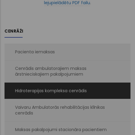
lejupielādētu PDF failu
.
CENRĀŽI
Pacienta iemaksas
Cenrādis ambulatorajiem maksas
ārstnieciskajiem pakalpojumiem
Hidroterapijas kompleksa cenrādis
Vaivaru Ambulatorās rehabilitācijas klīnikas
cenrādis
Maksas pakalpojumi stacionāra pacientiem