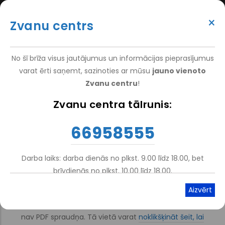
Pārlekt
(+371) 66 958 555
uz
×
Zvanu centrs
galveno
ATTEIKT VIZĪTI
ATSAUKSMĒM
PIETEIKT PACIENTU
SUPER
saturu
VAKANCES
DARBINIEKIEM
TOP
No šī brīža visus jautājumus un informācijas pieprasījumus
MENU
varat ērti saņemt, sazinoties ar mūsu
jauno vienoto
Zvanu centru
!
Nacionālais Rehabilitācijas Centrs Vaivari
-
Pacientiem
-
Cenrādis
Zvanu centra tālrunis:
Atpakaļceļš
Hidroterapijas kompleksa
66958555
cenrādis
Darba laiks: darba dienās no plkst. 9.00 līdz 18.00, bet
brīvdienās no plkst. 10.00 līdz 18.00.
Atskaņot tekstu
Viegli lasīt
Kļūda ielādējot dokumentu. Jūsu tīmekļa pārlūkprogrammai
nav PDF spraudņa. Tā vietā varat
noklikšķināt šeit, lai