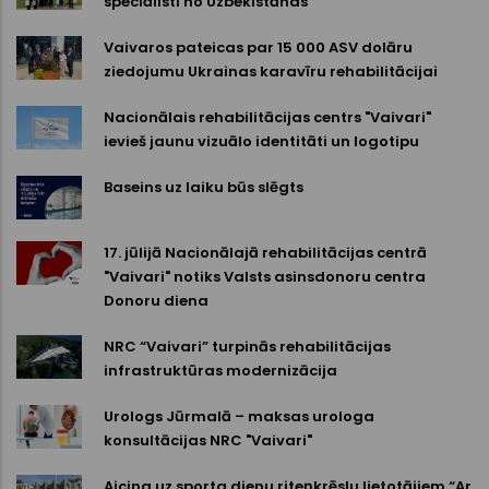
speciālisti no Uzbekistānas
Vaivaros pateicas par 15 000 ASV dolāru
ziedojumu Ukrainas karavīru rehabilitācijai
Nacionālais rehabilitācijas centrs "Vaivari"
ievieš jaunu vizuālo identitāti un logotipu
Baseins uz laiku būs slēgts
17. jūlijā Nacionālajā rehabilitācijas centrā
"Vaivari" notiks Valsts asinsdonoru centra
Donoru diena
NRC “Vaivari” turpinās rehabilitācijas
infrastruktūras modernizācija
Urologs Jūrmalā – maksas urologa
konsultācijas NRC "Vaivari"
Aicina uz sporta dienu riteņkrēslu lietotājiem “Ar