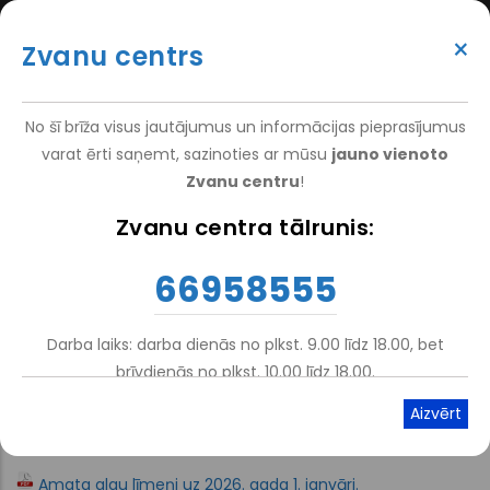
Pārlekt
(+371) 66 958 555
uz
×
Zvanu centrs
galveno
ATTEIKT VIZĪTI
ATSAUKSMĒM
PIETEIKT PACIENTU
SUPER
saturu
VAKANCES
DARBINIEKIEM
TOP
No šī brīža visus jautājumus un informācijas pieprasījumus
MENU
varat ērti saņemt, sazinoties ar mūsu
jauno vienoto
Zvanu centru
!
Nacionālais Rehabilitācijas Centrs Vaivari
-
NRC Vaivari
-
Zvanu centra tālrunis:
Atpakaļceļš
Pārskati Un Darbība
66958555
Budžets
Darba laiks: darba dienās no plkst. 9.00 līdz 18.00, bet
brīvdienās no plkst. 10.00 līdz 18.00.
Atskaņot tekstu
Viegli lasīt
Pielikumi:
Amata algu līmeņi uz 2026. gada 1. janvāri.