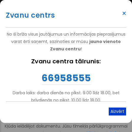
Pārlekt
(+371) 66 958 555
uz
×
Zvanu centrs
galveno
ATTEIKT VIZĪTI
ATSAUKSMĒM
PIETEIKT PACIENTU
SUPER
saturu
VAKANCES
DARBINIEKIEM
TOP
No šī brīža visus jautājumus un informācijas pieprasījumus
MENU
varat ērti saņemt, sazinoties ar mūsu
jauno vienoto
Zvanu centru
!
Nacionālais Rehabilitācijas Centrs Vaivari
-
Pakalpojumi
-
Zvanu centra tālrunis:
Atpakaļceļš
Vaivaru Ortozēšanas Un Protezēšanas Centrs
66958555
Ortozēšanas un protezēšanas
centra cenrādis
Darba laiks: darba dienās no plkst. 9.00 līdz 18.00, bet
brīvdienās no plkst. 10.00 līdz 18.00.
Atskaņot tekstu
Viegli lasīt
Kļūda ielādējot dokumentu. Jūsu tīmekļa pārlūkprogrammai