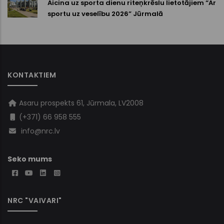
Aicina uz sporta dienu riteņkrēslu lietotājiem “Ar
sportu uz veselību 2026” Jūrmalā
KONTAKTIEM
Asaru prospekts 61, Jūrmala, LV2008
(+371) 66 958 555
info@nrc.lv
Seko mums
NRC "VAIVARI"