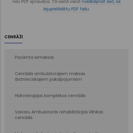
nav PDF spraudņa. Tā vietā varat
noklikšķināt šeit, lai
lejupielādētu PDF failu
.
CENRĀŽI
Pacienta iemaksas
Cenrādis ambulatorajiem maksas
ārstnieciskajiem pakalpojumiem
Hidroterapijas kompleksa cenrādis
Vaivaru Ambulatorās rehabilitācijas klīnikas
cenrādis