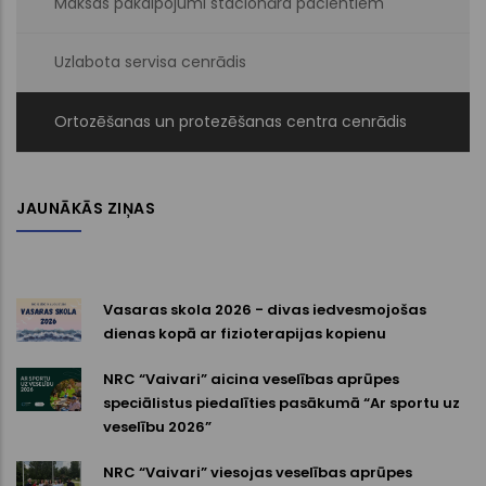
Maksas pakalpojumi stacionāra pacientiem
Uzlabota servisa cenrādis
Ortozēšanas un protezēšanas centra cenrādis
JAUNĀKĀS ZIŅAS
Vasaras skola 2026 - divas iedvesmojošas
dienas kopā ar fizioterapijas kopienu
NRC “Vaivari” aicina veselības aprūpes
speciālistus piedalīties pasākumā “Ar sportu uz
veselību 2026”
NRC “Vaivari” viesojas veselības aprūpes