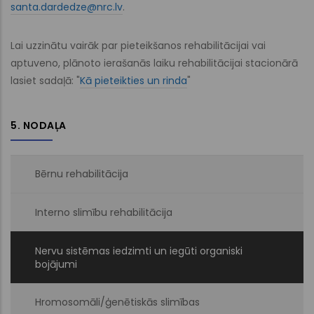
santa.dardedze@nrc.lv
.
Lai uzzinātu vairāk par pieteikšanos rehabilitācijai vai
aptuveno, plānoto ierašanās laiku rehabilitācijai stacionārā
lasiet sadaļā: "
Kā pieteikties un rinda
"
5. NODAĻA
Bērnu rehabilitācija
Interno slimību rehabilitācija
Nervu sistēmas iedzimti un iegūti organiski
bojājumi
Hromosomāli/ģenētiskās slimības