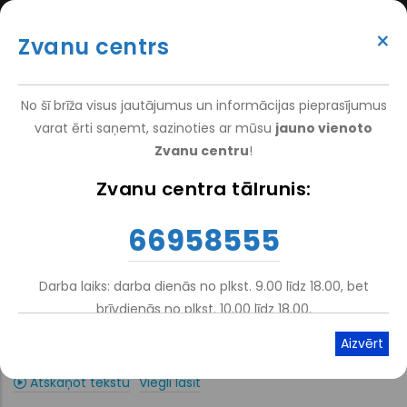
Pārlekt
(+371) 66 958 555
uz
×
Zvanu centrs
galveno
ATTEIKT VIZĪTI
ATSAUKSMĒM
PIETEIKT PACIENTU
SUPER
saturu
VAKANCES
DARBINIEKIEM
TOP
No šī brīža visus jautājumus un informācijas pieprasījumus
MENU
varat ērti saņemt, sazinoties ar mūsu
jauno vienoto
Zvanu centru
!
Nacionālais Rehabilitācijas Centrs Vaivari
-
Pakalpojumi
-
Zvanu centra tālrunis:
Atpakaļceļš
Stacionārā Rehabilitācija
-
Bērnu Rehabilitācija
66958555
Nervu sistēmas iedzimtu un
iegūtu organisku bojājumu
Darba laiks: darba dienās no plkst. 9.00 līdz 18.00, bet
brīvdienās no plkst. 10.00 līdz 18.00.
rehabilitācija
Atskaņot tekstu
Viegli lasīt