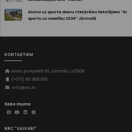
Aicina uz sporta dienu riteņkrēslu lietotājiem “Ar
sportu uz veselību 2026” Jūrmalā
KONTAKTIEM
Asaru prospekts 61, Jūrmala, LV2008
(+371) 66 958 555
info@nrc.lv
Seko mums
NRC "VAIVARI"