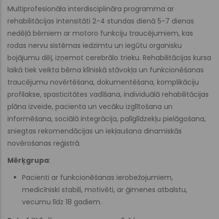
Multiprofesionāla interdisciplināra programma ar
rehabilitācijas intensitāti 2-4 stundas dienā 5-7 dienas
nedēļā bērniem ar motoro funkciju traucējumiem, kas
rodas nervu sistēmas iedzimtu un iegūtu organisku
bojājumu dēļ, izņemot cerebrālo trieku. Rehabilitācijas kursa
laikā tiek veikta bērna klīniskā stāvokļa un funkcionēšanas
traucējumu novērtēšana, dokumentēšana, komplikāciju
profilakse, spasticitātes vadīšana, individuālā rehabilitācijas
plāna izveide, pacienta un vecāku izglītošana un
informēšana, sociālā integrācija, palīglīdzekļu pielāgošana,
sniegtas rekomendācijas un iekļaušana dinamiskās
novērošanas reģistrā.
Mērķgrupa
:
Pacienti ar funkcionēšanas ierobežojumiem,
medicīniski stabili, motivēti, ar ģimenes atbalstu,
vecumu līdz 18 gadiem.