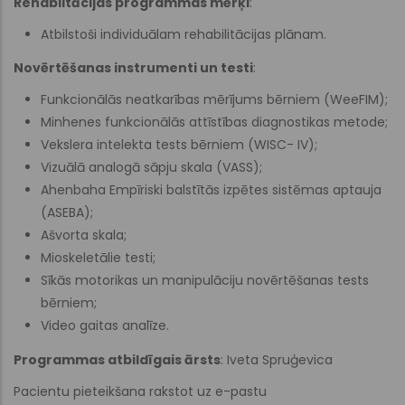
Rehabiltācijas programmas mērķi
:
Atbilstoši individuālam rehabilitācijas plānam.
Novērtēšanas instrumenti un testi
:
Funkcionālās neatkarības mērījums bērniem (WeeFIM);
Minhenes funkcionālās attīstības diagnostikas metode;
Vekslera intelekta tests bērniem (WISC- IV);
Vizuālā analogā sāpju skala (VASS);
Ahenbaha Empīriski balstītās izpētes sistēmas aptauja
(ASEBA);
Ašvorta skala;
Mioskeletālie testi;
Sīkās motorikas un manipulāciju novērtēšanas tests
bērniem;
Video gaitas analīze.
Programmas atbildīgais ārsts
: Iveta Spruģevica
Pacientu pieteikšana rakstot uz e-pastu