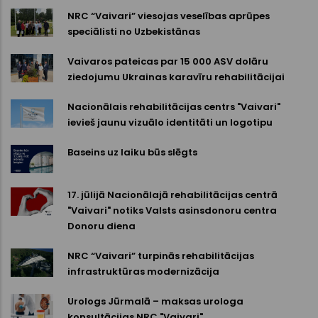
NRC “Vaivari” viesojas veselības aprūpes
speciālisti no Uzbekistānas
Vaivaros pateicas par 15 000 ASV dolāru
ziedojumu Ukrainas karavīru rehabilitācijai
Nacionālais rehabilitācijas centrs "Vaivari"
ievieš jaunu vizuālo identitāti un logotipu
Baseins uz laiku būs slēgts
17. jūlijā Nacionālajā rehabilitācijas centrā
"Vaivari" notiks Valsts asinsdonoru centra
Donoru diena
NRC “Vaivari” turpinās rehabilitācijas
infrastruktūras modernizācija
Urologs Jūrmalā – maksas urologa
konsultācijas NRC "Vaivari"