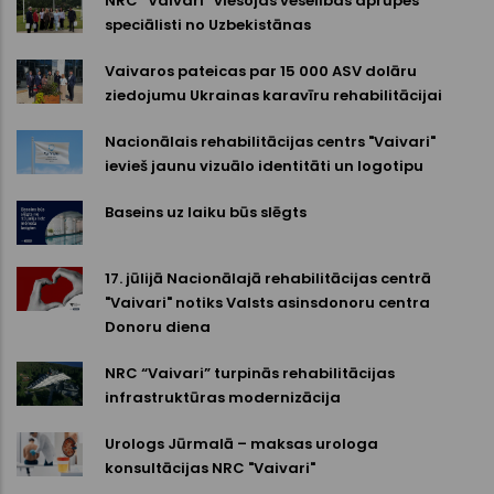
NRC “Vaivari” viesojas veselības aprūpes
speciālisti no Uzbekistānas
Vaivaros pateicas par 15 000 ASV dolāru
ziedojumu Ukrainas karavīru rehabilitācijai
Nacionālais rehabilitācijas centrs "Vaivari"
ievieš jaunu vizuālo identitāti un logotipu
Baseins uz laiku būs slēgts
17. jūlijā Nacionālajā rehabilitācijas centrā
"Vaivari" notiks Valsts asinsdonoru centra
Donoru diena
NRC “Vaivari” turpinās rehabilitācijas
infrastruktūras modernizācija
Urologs Jūrmalā – maksas urologa
konsultācijas NRC "Vaivari"