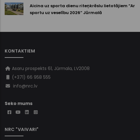
Aicina uz sporta dienu riteņkrēslu lietotājiem “Ar
sportu uz veselību 2026” Jūrmalā
KONTAKTIEM
Asaru prospekts 61, Jūrmala, LV2008
(+371) 66 958 555
info@nrc.lv
Seko mums
NRC "VAIVARI"