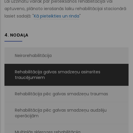
Lai uzzinātu vairāk par pieteikšanos rehabilitācijai vai
aptuveno, plānoto ierašanās laiku rehabilitācijai stacionārā
lasiet sadaļā: "
Kā pieteikties un rinda
"
4. NODAĻA
Neirorehabilitācija
Rehabilitācija galvas smadzeņu asinsrites
traucējumiem
Rehabilitācija pēc galvas smadzeņu traumas
Rehabilitācija pēc galvas smadzeņu audzēju
operācijām
Multiplās sklerozes rehabilitācija