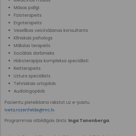
Māsas palīgi
Fizioterapeits
Ergoterapeits
Veselības veicināšanas konsultants
Klīniskais psihologs
Mākslas terapeits
Sociālais darbinieks
Hidroterapijas kompleksa speciālisti
Reitterapeits
Uztura speciālists
Tehniskais ortopēds
Audiologopēds
Pacientu pieteikšana rakstot uz e-pastu
iveta.rozenfelde@nrc.lv
.
Programmas atbildīgais ārsts:
Inga Tanenberga
.