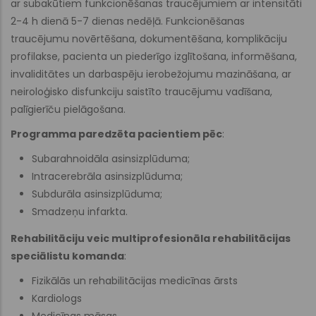
ar subakūtiem funkcionēšanas traucējumiem ar intensitāti
2-4 h dienā 5-7 dienas nedēļā. Funkcionēšanas
traucējumu novērtēšana, dokumentēšana, komplikāciju
profilakse, pacienta un piederīgo izglītošana, informēšana,
invaliditātes un darbaspēju ierobežojumu mazināšana, ar
neiroloģisko disfunkciju saistīto traucējumu vadīšana,
palīgierīču pielāgošana.
Programma paredzēta pacientiem pēc
:
Subarahnoidāla asinsizplūduma;
Intracerebrāla asinsizplūduma;
Subdurāla asinsizplūduma;
Smadzeņu infarkta.
Rehabilitāciju veic multiprofesionāla rehabilitācijas
speciālistu komanda
:
Fizikālās un rehabilitācijas medicīnas ārsts
Kardiologs
Medicīnas māsas