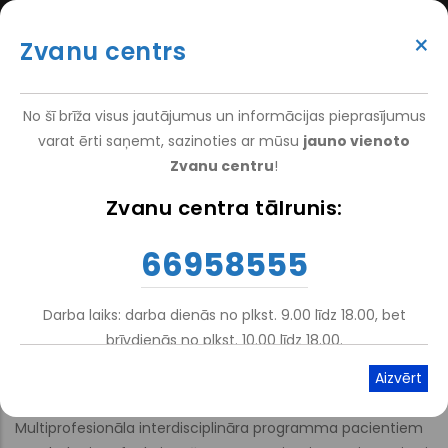
Pārlekt
(+371) 66 958 555
uz
×
Zvanu centrs
galveno
ATTEIKT VIZĪTI
ATSAUKSMĒM
PIETEIKT PACIENTU
SUPER
saturu
VAKANCES
DARBINIEKIEM
TOP
No šī brīža visus jautājumus un informācijas pieprasījumus
MENU
varat ērti saņemt, sazinoties ar mūsu
jauno vienoto
Zvanu centru
!
Nacionālais Rehabilitācijas Centrs Vaivari
-
Pakalpojumi
-
Zvanu centra tālrunis:
Atpakaļceļš
Stacionārā Rehabilitācija
-
Neirorehabilitācija
66958555
Rehabilitācija galvas smadzeņu
asinsrites traucējumiem
Darba laiks: darba dienās no plkst. 9.00 līdz 18.00, bet
brīvdienās no plkst. 10.00 līdz 18.00.
Atskaņot tekstu
Viegli lasīt
Multiprofesionāla interdisciplināra programma pacientiem