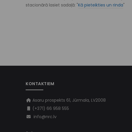
stacionārā lasiet sadaļā: "
Kā pieteikties un rinda
"
KONTAKTIEM
Asaru prospekts 61, Jūrmala, LV2008
(+371) 66 958 555
info@nrc.lv