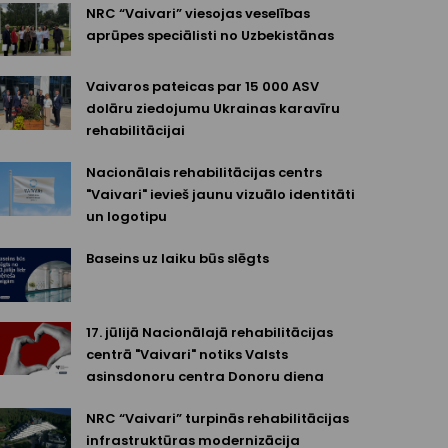
NRC “Vaivari” viesojas veselības
aprūpes speciālisti no Uzbekistānas
Vaivaros pateicas par 15 000 ASV
dolāru ziedojumu Ukrainas karavīru
rehabilitācijai
Nacionālais rehabilitācijas centrs
"Vaivari" ievieš jaunu vizuālo identitāti
un logotipu
Baseins uz laiku būs slēgts
17. jūlijā Nacionālajā rehabilitācijas
centrā "Vaivari" notiks Valsts
asinsdonoru centra Donoru diena
NRC “Vaivari” turpinās rehabilitācijas
infrastruktūras modernizācija