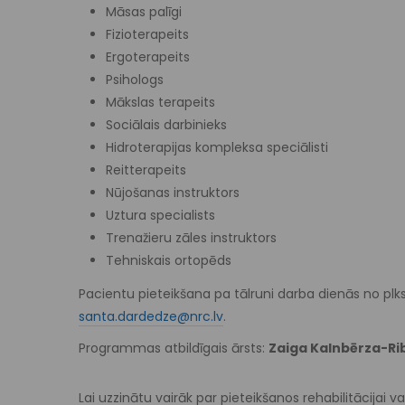
Māsas palīgi
Fizioterapeits
Ergoterapeits
Psihologs
Mākslas terapeits
Sociālais darbinieks
Hidroterapijas kompleksa speciālisti
Reitterapeits
Nūjošanas instruktors
Uztura specialists
Trenažieru zāles instruktors
Tehniskais ortopēds
Pacientu pieteikšana pa tālruni darba dienās no plk
santa.dardedze@nrc.lv
.
Programmas atbildīgais ārsts:
Zaiga Kalnbērza-Ri
Lai uzzinātu vairāk par pieteikšanos rehabilitācijai v