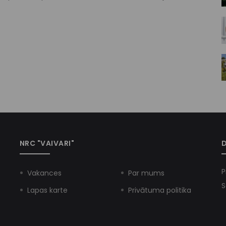
NRC "VAIVARI"
D
P
Vakances
Par mums
S
Lapas karte
Privātuma politika