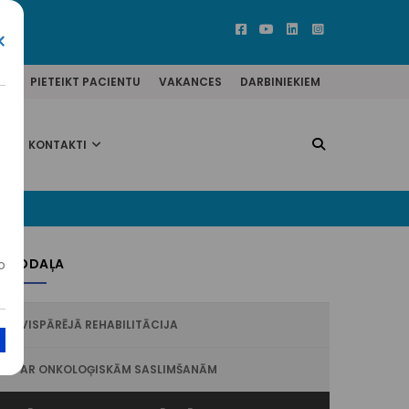
×
ĒM
PIETEIKT PACIENTU
VAKANCES
DARBINIEKIEM
KONTAKTI
. NODAĻA
o
VISPĀRĒJĀ REHABILITĀCIJA
AR ONKOLOĢISKĀM SASLIMŠANĀM