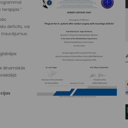
 programmai
terapijas.”
pēc
s deficīts, vai
s traucējumus.
glabājas
ai dinamiskās
priekšējā
cijas