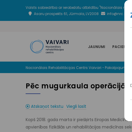
Pārlekt
Valsts sabiedrība ar ierobežotu atbildību "Nacionālais rehabil
uz
Asaru prospekts 61, Jūrmala, LV2008
info@nrc.lv
galveno
saturu
SUPER
TOP
MAIN
MENU
NAVIGATION
JAUNUMI
PACIENTI
Nacionālais Rehabilitācijas Centrs Vaivari
-
Pakalpojumi
-
Atpakaļceļš
Pēc mugurkaula operācijā
Atskaņot tekstu
Viegli lasīt
Kopš 2018. gada marta ir piešķirts Eiropas Medicīnas 
apvienības fizikālās un rehabilitācijas medicīnas sekc