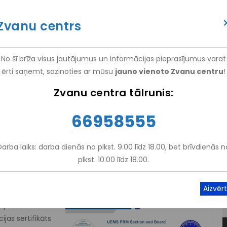
itācijas centrs "Vaivari"", (
NRC "Vaivari"
)
Zvanu centrs
(+371) 66 958 555
ATTEIKT VIZĪTI
ATSAUKSM
No šī brīža visus jautājumus un informācijas pieprasījumus varat
ērti saņemt, sazinoties ar mūsu
jauno vienoto Zvanu centru
!
EM
PAKALPOJUMI
NRC VAIVARI
IZGLĪTĪBA UN ZINĀTNE
Zvanu centra tālrunis:
66958555
Stacionārā Rehabilitācija
-
Vispārējā Rehabilitācija
m
6
Darba laiks: darba dienās no plkst. 9.00 līdz 18.00, bet brīvdienās n
plkst. 10.00 līdz 18.00.
speciālistu
ijas sertifikāts