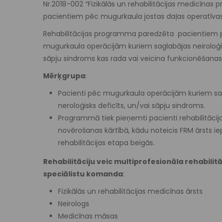
Nr.2018-002 “Fizikālās un rehabilitācijas medicīnas
pacientiem pēc mugurkaula jostas daļas operatīvas 
Rehabilitācijas programma paredzēta pacientiem 
mugurkaula operācijām kuriem saglabājas neiroloģisk
sāpju sindroms kas rada vai veicina funkcionēšana
Mērķgrupa
:
Pacienti pēc mugurkaula operācijām kuriem sa
neroloģisks deficīts, un/vai sāpju sindroms.
Programmā tiek pieņemti pacienti rehabilitācij
novērošanas kārtībā, kādu noteicis FRM ārsts ie
rehabilitācijas etapa beigās.
Rehabilitāciju veic multiprofesionāla rehabilitā
speciālistu komanda
:
Fizikālās un rehabilitācijas medicīnas ārsts
Neirologs
Medicīnas māsas