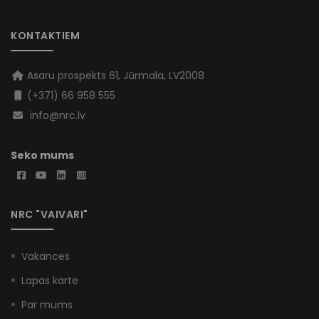
KONTAKTIEM
Asaru prospekts 61, Jūrmala, LV2008
(+371) 66 958 555
info@nrc.lv
Seko mums
NRC "VAIVARI"
Vakances
Lapas karte
Par mums