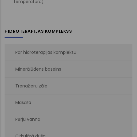
temperatūra).
HIDROTERAPIJAS KOMPLEKSS
Par hidroterapijas kompleksu
Minerālūdens baseins
Trenažieru zāle
Masāža
Pērļu vanna
Cirkulārā duša