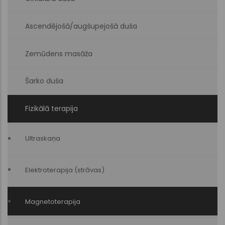
Ascendējošā/augšupejošā duša
Zemūdens masāža
Šarko duša
Fizikālā terapija
Ultraskaņa
Elektroterapija (strāvas)
Magnetoterapija