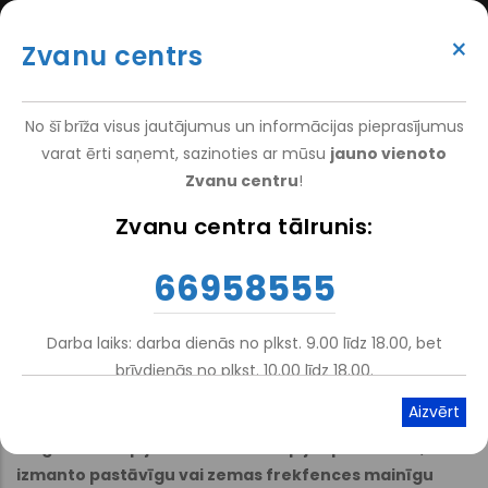
Pārlekt
(+371) 66 958 555
uz
×
Zvanu centrs
galveno
ATTEIKT VIZĪTI
ATSAUKSMĒM
PIETEIKT PACIENTU
SUPER
saturu
VAKANCES
DARBINIEKIEM
TOP
No šī brīža visus jautājumus un informācijas pieprasījumus
MENU
varat ērti saņemt, sazinoties ar mūsu
jauno vienoto
Zvanu centru
!
Nacionālais Rehabilitācijas Centrs Vaivari
-
Pakalpojumi
-
Zvanu centra tālrunis:
Atpakaļceļš
Ambulatorā Klīnika Jūrmalā
-
Hidroterapijas Komplekss
-
Fizikālā Terapija
66958555
Magnetoterapija
Darba laiks: darba dienās no plkst. 9.00 līdz 18.00, bet
brīvdienās no plkst. 10.00 līdz 18.00.
Atskaņot tekstu
Viegli lasīt
Magnetoterapija ir fizikālās terapijas procedūra, kurā
izmanto pastāvīgu vai zemas frekfences mainīgu