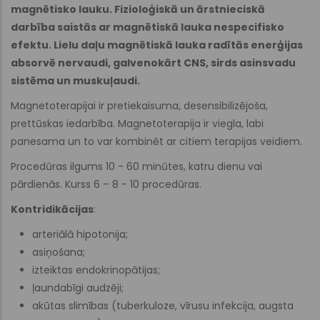
magnētisko lauku. Fizioloģiskā un ārstnieciskā
darbība saistās ar magnētiskā lauka nespecifisko
efektu. Lielu daļu magnētiskā lauka radītās enerģijas
absorvē nervaudi, galvenokārt CNS, sirds asinsvadu
sistēma un muskuļaudi.
Magnetoterapijai ir pretiekaisuma, desensibilizējoša,
prettūskas iedarbība. Magnetoterapija ir viegla, labi
panesama un to var kombinēt ar citiem terapijas veidiem.
Procedūras ilgums 10 - 60 minūtes, katru dienu vai
pārdienās. Kurss 6 – 8 - 10 procedūras.
Kontridikācijas
:
arteriālā hipotonija;
asiņošana;
izteiktas endokrinopātijas;
ļaundabīgi audzēji;
akūtas slimības (tuberkuloze, vīrusu infekcija, augsta