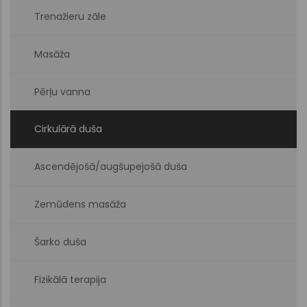
Trenažieru zāle
Masāža
Pērļu vanna
Cirkulārā duša
Ascendējošā/augšupejošā duša
Zemūdens masāža
Šarko duša
Fizikālā terapija