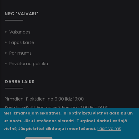
NRC "VAIVARI"
Vakances
Lapas karte
Par mums
Privātuma politika
DARBA LAIKS
Pirmdien-Piektdien: no 9:00 līdz 19:00
Sestdien-Svētdien un svētkos: no 10:00 līdz 18:00
Mēs izmantojam sīkdatnes, lai optimizētu vietnes darbību un
uzlabotu Jūsu lietošanas pieredzi. Turpinot darboties šajā
Lasīt vairāk
vietnē, Jūs piekrītat sīkdatņu izmantošanai.