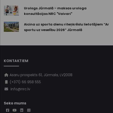
Urologs Jūrmalā – maksas urologa
konsultācijas NRC "Vaivari"
Aicina uz sporta dienu riteņkrēslu lietotājiem “Ar
sportu uz veselību 2026” Jūrmalā
KONTAKTIEM
Asaru prospekts 61, Jūrmala, LV2008
(+371) 66 958 555
info@nrc.lv
Seko mums