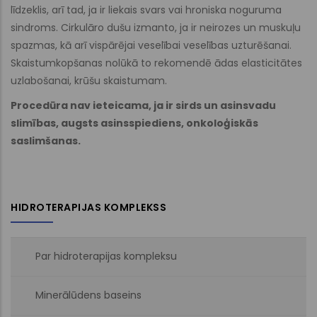
līdzeklis, arī tad, ja ir liekais svars vai hroniska noguruma
sindroms. Cirkulāro dušu izmanto, ja ir neirozes un muskuļu
spazmas, kā arī vispārējai veselībai veselības uzturēšanai.
Skaistumkopšanas nolūkā to rekomendē ādas elasticitātes
uzlabošanai, krūšu skaistumam.
Procedūra nav ieteicama, ja ir sirds un asinsvadu
slimības, augsts asinsspiediens, onkoloģiskās
saslimšanas.
HIDROTERAPIJAS KOMPLEKSS
Par hidroterapijas kompleksu
Minerālūdens baseins