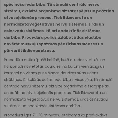
spēcinoša iedarbība. Tā stimulē centrālo nervu
sistēmu, aktivizē organisma aizsargspējas un paātrina
atveseļošanās procesu. Tiek līdzsvarota un
normalizēta veģetatīvās nervu sistēmas, sirds un
asinsvadu sistēmas, kā arī endokrīnās sistēmas
darbība. Procedūra palīdz uzlabot ādas elastību,
novērst muskuļu spazmas pēc fiziskas slodzes un
pārvarēt ikdienas stresu.
Procedūra notiek īpašā kabīnē, kurā atrodas vertikāli un
horizontāli novietotas caurules, no kurām vienlaicīgi uz
ķermeni no visām pusē šļācās daudzas sīkas ūdens
strūkliņas. Cirkulārās dušas iedarbība ir vispusēja, tā stimulē
centrālo nervu sistēmu, aktivizē organisma aizsargspējas
un paātrina atveseļošanās procesus. Tiek līdzsvarota un
normalizēta veģetatīvās nervu sistēmas, sirds asinsvadu
sistēmas un endokrīnās sistēmas darbība.
Procedūra ilgst 7 – 10 minūtes. Ieteicama kā profilaktisks