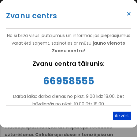
Pārlekt
(+371) 66 958 555
uz
×
Zvanu centrs
galveno
ATTEIKT VIZĪTI
ATSAUKSMĒM
PIETEIKT PACIENTU
SUPER
saturu
VAKANCES
DARBINIEKIEM
TOP
No šī brīža visus jautājumus un informācijas pieprasījumus
MENU
varat ērti saņemt, sazinoties ar mūsu
jauno vienoto
Zvanu centru
!
Nacionālais Rehabilitācijas Centrs Vaivari
-
Pakalpojumi
-
Zvanu centra tālrunis:
Atpakaļceļš
Ambulatorā Klīnika Jūrmalā
-
Hidroterapijas Komplekss
66958555
Cirkulārā duša
Darba laiks: darba dienās no plkst. 9.00 līdz 18.00, bet
brīvdienās no plkst. 10.00 līdz 18.00.
Atskaņot tekstu
Viegli lasīt
Cirkulāro dušu izmanto pacientiem ar neirozēm un
muskuļu spazmām, kā arī vispārējai veselības
uzturēšanai. Cirkulārajai dušai ir tonizējoša un