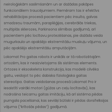
neiroloģiskām saslimšanām un ar dažādas pakāpes
funkcionāliem traucējumiem. Piemēram tas ir efektīvs
rehabilitācijas procesā pacientiem pēc insulta, galvas
smadzeņu traumām, paraplēģijas, cerebrālās triekas,
multiplās sklerozes, Parkinsona slimības gadījumā, arī
pacientiem pēc locītavu protezēšanas, pie dažāda veida
mugurkaula un apakšējo ekstremitāšu muskuļu vājuma, un
pēc apakšējo ekstremitāšu amputācijām.
Lokomat Pro gaitas robots ir unikāls ar tā robotizētajām
ortozēm, kas ir neaizvietojams šīs sistēmas elements.
Ortozes ir eksoskeleta konstrukcija, kas modelē cilvēka
gaitu, veidojot to pēc dabiska fizioloģiska gaitas
stereotipa. Gaitas veidošanas procesā Lokomat Pro ir
iesaistīti vairāki motori (gūžas un ceļu locītavās), kas
nodrošina teicamu gaitas imitāciju, kā arī sistēma pēdas
purngala pacelšanai, kas sevišķi būtiski ir pēdas dorsifelksijas
vājuma (“krītošās pēdas”) gadījumā.