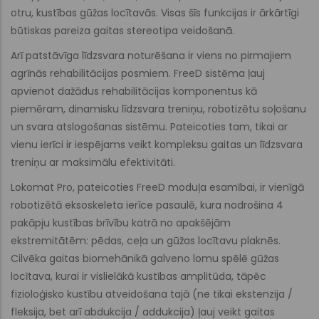
otru, kustības gūžas locītavās. Visas šīs funkcijas ir ārkārtīgi
būtiskas pareiza gaitas stereotipa veidošanā.
Arī patstāvīga līdzsvara noturēšana ir viens no pirmajiem
agrīnās rehabilitācijas posmiem. FreeD sistēma ļauj
apvienot dažādus rehabilitācijas komponentus kā
piemēram, dinamisku līdzsvara treniņu, robotizētu soļošanu
un svara atslogošanas sistēmu. Pateicoties tam, tikai ar
vienu ierīci ir iespējams veikt kompleksu gaitas un līdzsvara
treniņu ar maksimālu efektivitāti.
Lokomat Pro, pateicoties FreeD moduļa esamībai, ir vienīgā
robotizētā eksoskeleta ierīce pasaulē, kura nodrošina 4
pakāpju kustības brīvību katrā no apakšējām
ekstremitātēm: pēdas, ceļa un gūžas locītavu plaknēs.
Cilvēka gaitas biomehānikā galveno lomu spēlē gūžas
locītava, kurai ir vislielākā kustības amplitūda, tāpēc
fizioloģisko kustību atveidošana tajā (ne tikai ekstenzija /
fleksija, bet arī abdukcija / addukcija) ļauj veikt gaitas