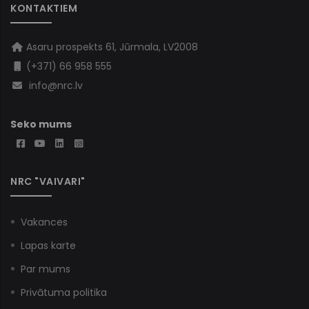
KONTAKTIEM
Asaru prospekts 61, Jūrmala, LV2008
(+371) 66 958 555
info@nrc.lv
Seko mums
NRC "VAIVARI"
Vakances
Lapas karte
Par mums
Privātuma politika