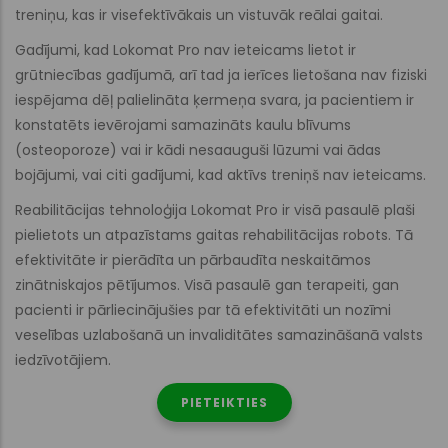
treniņu, kas ir visefektīvākais un vistuvāk reālai gaitai.
Gadījumi, kad Lokomat Pro nav ieteicams lietot ir
grūtniecības gadījumā, arī tad ja ierīces lietošana nav fiziski
iespējama dēļ palielināta ķermeņa svara, ja pacientiem ir
konstatēts ievērojami samazināts kaulu blīvums
(osteoporoze) vai ir kādi nesaauguši lūzumi vai ādas
bojājumi, vai citi gadījumi, kad aktīvs treniņš nav ieteicams.
Reabilitācijas tehnoloģija Lokomat Pro ir visā pasaulē plaši
pielietots un atpazīstams gaitas rehabilitācijas robots. Tā
efektivitāte ir pierādīta un pārbaudīta neskaitāmos
zinātniskajos pētījumos. Visā pasaulē gan terapeiti, gan
pacienti ir pārliecinājušies par tā efektivitāti un nozīmi
veselības uzlabošanā un invaliditātes samazināšanā valsts
iedzīvotājiem.
PIETEIKTIES