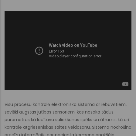
Visu procesu kontrolē elektroniska sistēma ar iebūvētiem,
sevišķi augstas jutības sensoriem, kas nosaka tādus
parametrus kā locītavu saliekšanas spēks un ātrums, kā arī
kontrolē atgriezeniskās saites veidošanu. Sistēma nodrošina
precīzu informāciju par pacienta ķermeņa apakšējo