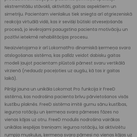
ekstremitāšu stāvokli, aktivitāti, gaitas aspektiem un
simetriju. Pacientam vienlaikus tiek sniegta arī atgriezeniskā
reakcija virtuālā vidē, kas ir sevišķi būtiski atveseļošanās
procesā, jo ievērojami paaugstina pacienta motivāciju un
pozitīvi ietekmē rehabilitācijas procesu.
Neaizvietojama ir arī LokomatPro dinamiskā ķermeņa svara
atslogošanas sistēma, kas palīdz veidot dabisku gaitas
modeli ļaujot pacientam plūstoši pārnest svaru vertikālā
virzienā (nedaudz paceļoties uz augšu, kā tas ir gaitas
laikā).
Pilnīgi jauna un unikāla Lokomat Pro funkcija ir FreeD
sistēma, kas nodrošina pacienta brīvu pārvietošanos visās
kustību plaknēs. FreeD sistēma imitē gurnu sānu kustības,
iegurņa rotāciju un ķermeņa svara pārneses fāzes no
vienas kājas uz otru. FreeD modulis nodrošina vairākas
unikālas iespējas treniņam: iegurņa rotāciju, lai aktivizētu
rumpja muskuļus, ķermeņa svara pārnesi no vienas kājas uz