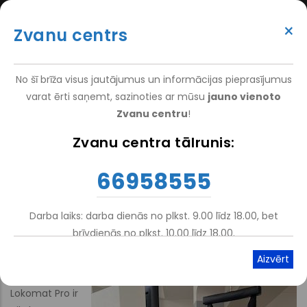
Pārlekt
(+371) 66 958 555
uz
×
Zvanu centrs
galveno
ATTEIKT VIZĪTI
ATSAUKSMĒM
PIETEIKT PACIENTU
SUPER
saturu
VAKANCES
DARBINIEKIEM
TOP
No šī brīža visus jautājumus un informācijas pieprasījumus
MENU
varat ērti saņemt, sazinoties ar mūsu
jauno vienoto
Zvanu centru
!
Nacionālais Rehabilitācijas Centrs Vaivari
-
Pakalpojumi
-
Zvanu centra tālrunis:
Atpakaļceļš
Ambulatorā Klīnika Jūrmalā
-
Robottehnoloģijas
66958555
Gaitas robots LokomatPro ar
sistēmu FreeD un bērnu ortozēm
Darba laiks: darba dienās no plkst. 9.00 līdz 18.00, bet
brīvdienās no plkst. 10.00 līdz 18.00.
Atskaņot tekstu
Viegli lasīt
Lokomat Pro ir