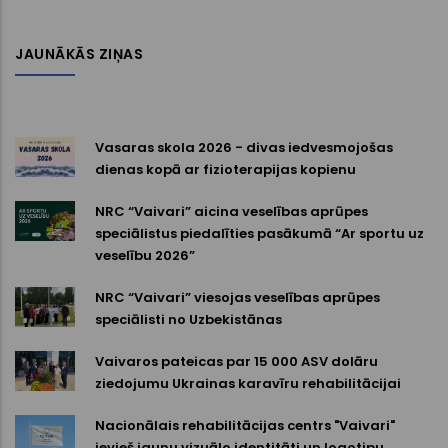
JAUNĀKĀS ZIŅAS
Vasaras skola 2026 - divas iedvesmojošas
dienas kopā ar fizioterapijas kopienu
NRC “Vaivari” aicina veselības aprūpes
speciālistus piedalīties pasākumā “Ar sportu uz
veselību 2026”
NRC “Vaivari” viesojas veselības aprūpes
speciālisti no Uzbekistānas
Vaivaros pateicas par 15 000 ASV dolāru
ziedojumu Ukrainas karavīru rehabilitācijai
Nacionālais rehabilitācijas centrs "Vaivari"
ievieš jaunu vizuālo identitāti un logotipu