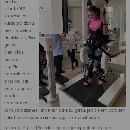
pilnībā
robotizētā
sistēma, ar
kuras palīdzību
tiek modelēta
dabiska cilvēka
gaita,
vienlaikus
nosūtot
signālus uz
centrālo nervu
sistēmu par
pareizu gaitas
modeli.
Pateicoties
tam smadzenes “atceras” pareizu gaitu, jeb citiem vārdiem
sakot tiek veicināta smadzeņu neiroplasticitāte.
Lokomat Pro sistēma ir izmantojama pacientiem pie