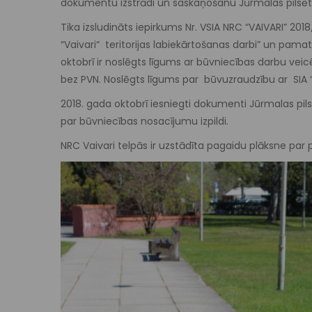
dokumentu izstrādi un saskaņošanu Jūrmalas pilsē
Tika izsludināts iepirkums Nr. VSIA NRC “VAIVARI” 201
“Vaivari“ teritorijas labiekārtošanas darbi” un pama
oktobrī ir noslēgts līgums ar būvniecības darbu vei
bez PVN. Noslēgts līgums par būvuzraudzību ar SIA “P
2018. gada oktobrī iesniegti dokumenti Jūrmalas pil
par būvniecības nosacījumu izpildi.
NRC Vaivari telpās ir uzstādīta pagaidu plāksne par 