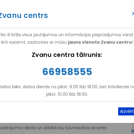
itācijas centrs "Vaivari"", (
NRC "Vaivari"
)
Zvanu centrs
(+371) 66 958 555
ATTEIKT VIZĪTI
ATSAUKSM
No šī brīža visus jautājumus un informācijas pieprasījumus varat
ērti saņemt, sazinoties ar mūsu
jauno vienoto Zvanu centru
!
EM
PAKALPOJUMI
NRC VAIVARI
IZGLĪTĪBA UN ZINĀTNE
Zvanu centra tālrunis:
66958555
ar Mums
-
Realizētie Projekti
-
iekārtošana, Sekmējot Dabas Teritorijas Saglabāšanu, Izmantošanu Un Attīs
Darba laiks: darba dienās no plkst. 9.00 līdz 18.00, bet brīvdienās n
plkst. 10.00 līdz 18.00.
skaidrojuma raksta un atbilstošu būvniecības ieceres