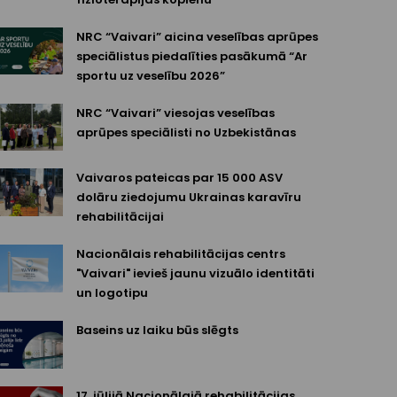
NRC “Vaivari” aicina veselības aprūpes
speciālistus piedalīties pasākumā “Ar
sportu uz veselību 2026”
NRC “Vaivari” viesojas veselības
aprūpes speciālisti no Uzbekistānas
Vaivaros pateicas par 15 000 ASV
dolāru ziedojumu Ukrainas karavīru
rehabilitācijai
Nacionālais rehabilitācijas centrs
"Vaivari" ievieš jaunu vizuālo identitāti
un logotipu
Baseins uz laiku būs slēgts
17. jūlijā Nacionālajā rehabilitācijas