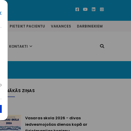
×
ĒM
PIETEIKT PACIENTU
VAKANCES
DARBINIEKIEM
KONTAKTI
tību
o
JAUNĀKĀS ZIŅAS
Vasaras skola 2026 - divas
iedvesmojošas dienas kopā ar
fizioterapijas kopienu