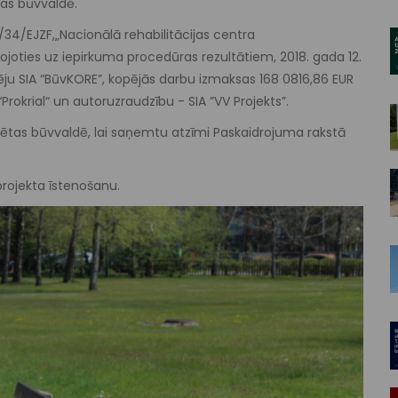
tas būvvaldē.
8/34/EJZF,„Nacionālā rehabilitācijas centra
tojoties uz iepirkuma procedūras rezultātiem, 2018. gada 12.
cēju SIA “BūvKORE”, kopējās darbu izmaksas 168 0816,86 EUR
rokrial“ un autoruzraudzību - SIA ”VV Projekts”.
sētas būvvaldē, lai saņemtu atzīmi Paskaidrojuma rakstā
projekta īstenošanu.