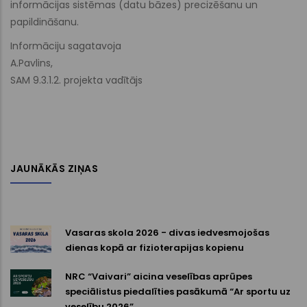
informācijas sistēmas (datu bāzes) precizēšanu un
papildināšanu.
Informāciju sagatavoja
A.Pavlins,
SAM 9.3.1.2. projekta vadītājs
JAUNĀKĀS ZIŅAS
Vasaras skola 2026 - divas iedvesmojošas
dienas kopā ar fizioterapijas kopienu
NRC “Vaivari” aicina veselības aprūpes
speciālistus piedalīties pasākumā “Ar sportu uz
veselību 2026”