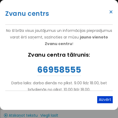
Pārlekt
(+371) 66 958 555
uz
×
Zvanu centrs
galveno
ATTEIKT VIZĪTI
ATSAUKSMĒM
PIETEIKT PACIENTU
SUPER
saturu
VAKANCES
DARBINIEKIEM
TOP
No šī brīža visus jautājumus un informācijas pieprasījumus
MENU
varat ērti saņemt, sazinoties ar mūsu
jauno vienoto
Zvanu centru
!
Sākums
Zvanu centra tālrunis:
Atpakaļceļš
VSIA NRC „Vaivari”
66958555
infrastruktūras attīstība
Darba laiks: darba dienās no plkst. 9.00 līdz 18.00, bet
funkcionēšanas novērtēšanas
brīvdienās no plkst. 10.00 līdz 18.00.
sistēmas izveidei
Atskaņot tekstu
Viegli lasīt