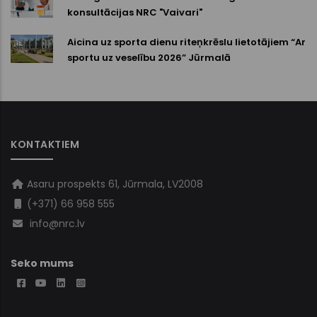
konsultācijas NRC "Vaivari"
Aicina uz sporta dienu riteņkrēslu lietotājiem “Ar
sportu uz veselību 2026” Jūrmalā
KONTAKTIEM
Asaru prospekts 61, Jūrmala, LV2008
(+371) 66 958 555
info@nrc.lv
Seko mums