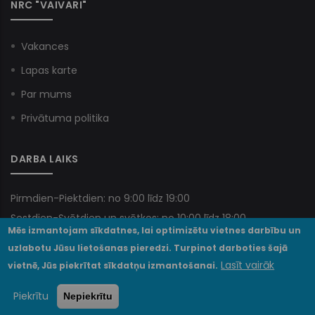
NRC "VAIVARI"
Vakances
Lapas karte
Par mums
Privātuma politika
DARBA LAIKS
Pirmdien-Piektdien: no 9:00 līdz 19:00
Sestdien-Svētdien un svētkos: no 10:00 līdz 18:00
Mēs izmantojam sīkdatnes, lai optimizētu vietnes darbību un
uzlabotu Jūsu lietošanas pieredzi. Turpinot darboties šajā
Lasīt vairāk
vietnē, Jūs piekrītat sīkdatņu izmantošanai.
© VSIA NRC "Vaivari" 2025. Visas tiesības paturētas.
Piekrītu
Nepiekrītu