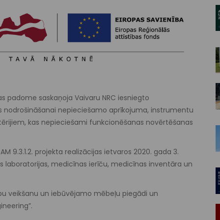
zības padome saskaņoja Vaivaru NRC iesniegto
as nodrošināšanai nepieciešamo aprīkojuma, instrumentu
kritērijiem, kas nepieciešami funkcionēšanas novērtēšanas
9.3.1.2. projekta realizācijas ietvaros 2020. gada 3.
es laboratorijas, medicīnas ierīču, medicīnas inventāra un
darbu veikšanu un iebūvējamo mēbeļu piegādi un
ineering”.