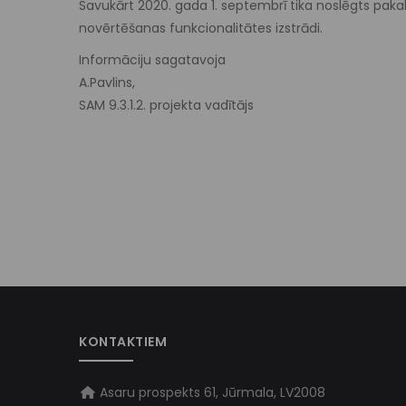
Savukārt 2020. gada 1. septembrī tika noslēgts pak
novērtēšanas funkcionalitātes izstrādi.
Informāciju sagatavoja
A.Pavlins,
SAM 9.3.1.2. projekta vadītājs
KONTAKTIEM
Asaru prospekts 61, Jūrmala, LV2008