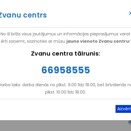
itācijas centrs "Vaivari"", (
NRC "Vaivari"
)
Zvanu centrs
(+371) 66 958 555
ATTEIKT VIZĪTI
ATSAUKSM
No šī brīža visus jautājumus un informācijas pieprasījumus varat
ērti saņemt, sazinoties ar mūsu
jauno vienoto Zvanu centru
!
EM
PAKALPOJUMI
NRC VAIVARI
IZGLĪTĪBA UN ZINĀTNE
Zvanu centra tālrunis:
66958555
ar Mums
-
Realizētie Projekti
-
VSIA NRC „Vaivari” Infrastruktūras Attīstīb
uktūras attīstība funkcionēšanas
Darba laiks: darba dienās no plkst. 9.00 līdz 18.00, bet brīvdienās n
plkst. 10.00 līdz 18.00.
dei