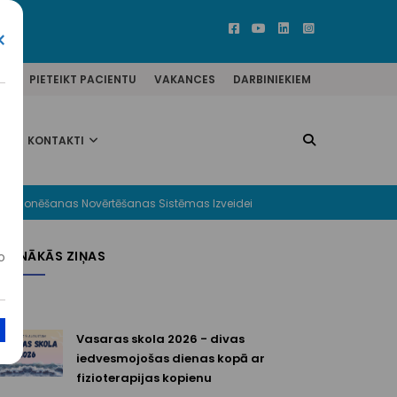
×
ĒM
PIETEIKT PACIENTU
VAKANCES
DARBINIEKIEM
KONTAKTI
a Funkcionēšanas Novērtēšanas Sistēmas Izveidei
JAUNĀKĀS ZIŅAS
o
Vasaras skola 2026 - divas
iedvesmojošas dienas kopā ar
fizioterapijas kopienu