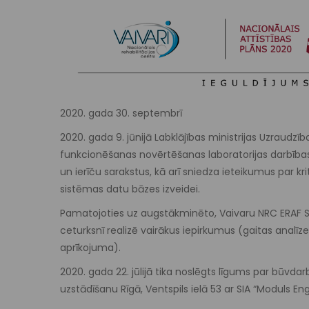
2020. gada 30. septembrī
2020. gada 9. jūnijā Labklājības ministrijas Uzraud
funkcionēšanas novērtēšanas laboratorijas darbīb
un ierīču sarakstus, kā arī sniedza ieteikumus par 
sistēmas datu bāzes izveidei.
Pamatojoties uz augstākminēto, Vaivaru NRC ERAF SAM 
ceturksnī realizē vairākus iepirkumus (gaitas analīz
aprīkojuma).
2020. gada 22. jūlijā tika noslēgts līgums par būv
uzstādīšanu Rīgā, Ventspils ielā 53 ar SIA “Moduls Eng