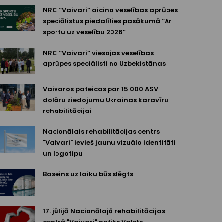
NRC “Vaivari” aicina veselības aprūpes
speciālistus piedalīties pasākumā “Ar
sportu uz veselību 2026”
NRC “Vaivari” viesojas veselības
aprūpes speciālisti no Uzbekistānas
Vaivaros pateicas par 15 000 ASV
dolāru ziedojumu Ukrainas karavīru
rehabilitācijai
Nacionālais rehabilitācijas centrs
"Vaivari" ievieš jaunu vizuālo identitāti
un logotipu
Baseins uz laiku būs slēgts
17. jūlijā Nacionālajā rehabilitācijas
centrā "Vaivari" notiks Valsts