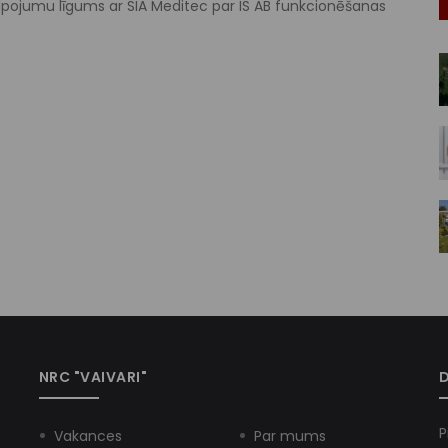
alpojumu līgums ar SIA Meditec par IS AB funkcionēšanas
NRC "VAIVARI"
D
P
Vakances
Par mums