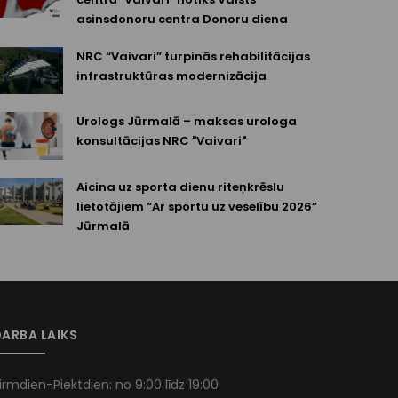
asinsdonoru centra Donoru diena
NRC “Vaivari” turpinās rehabilitācijas
infrastruktūras modernizācija
Urologs Jūrmalā – maksas urologa
konsultācijas NRC "Vaivari"
Aicina uz sporta dienu riteņkrēslu
lietotājiem “Ar sportu uz veselību 2026”
Jūrmalā
ARBA LAIKS
irmdien-Piektdien: no 9:00 līdz 19:00