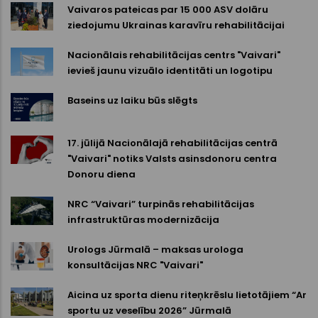
Vaivaros pateicas par 15 000 ASV dolāru
ziedojumu Ukrainas karavīru rehabilitācijai
Nacionālais rehabilitācijas centrs "Vaivari"
ievieš jaunu vizuālo identitāti un logotipu
Baseins uz laiku būs slēgts
17. jūlijā Nacionālajā rehabilitācijas centrā
"Vaivari" notiks Valsts asinsdonoru centra
Donoru diena
NRC “Vaivari” turpinās rehabilitācijas
infrastruktūras modernizācija
Urologs Jūrmalā – maksas urologa
konsultācijas NRC "Vaivari"
Aicina uz sporta dienu riteņkrēslu lietotājiem “Ar
sportu uz veselību 2026” Jūrmalā