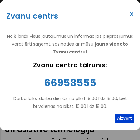
Pārlekt
(+371) 66 958 555
uz
×
Zvanu centrs
galveno
ATTEIKT VIZĪTI
ATSAUKSMĒM
PIETEIKT PACIENTU
SUPER
saturu
VAKANCES
DARBINIEKIEM
TOP
No šī brīža visus jautājumus un informācijas pieprasījumus
MENU
varat ērti saņemt, sazinoties ar mūsu
jauno vienoto
Zvanu centru
!
Nacionālais Rehabilitācijas Centrs Vaivari
-
NRC Vaivari
-
Zvanu centra tālrunis:
Atpakaļceļš
Par Mums
-
Realizētie Projekti
-
VSIA NRC „Vaivari” Funkcionēšanas Novērtēšanas Sistēmas Izveide
66958555
Un Ieviešana Un Asistīvo Tehnoloģiju (tehnisko Palīglīdzekļu)
Pieejamības Un Pielietojuma Latvijas Izglītības Iestādēs Izpēte
Darba laiks: darba dienās no plkst. 9.00 līdz 18.00, bet
VSIA NRC „Vaivari”
brīvdienās no plkst. 10.00 līdz 18.00.
funkcionēšanas novērtēšanas
un asistīvo tehnoloģiju