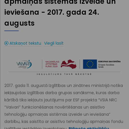
apmaiņas sistēmas izveide un
ieviešana - 2017. gada 24.
augusts
Atskaņot tekstu
Viegli lasīt
2017. gada 11. augustā Izglītības un zinātnes ministrijā notika
iekļaujošas izglītības darba grupas sanāksme, kuras darba
kārtībā tika iekļauts jautājums par ESF projekta “VSIA NRC
“Vaivari” funkcionēšanas novērtēšanas un asistīvo
tehnoloģiju apmaiņas sistēmas izveide un ieviešana”
darbību, kas saistīta ar asistīvo tehnoloģiju apmaiņas fondu
izglītības iestādēm izveidošanu.
Plānoto aktivitāšu