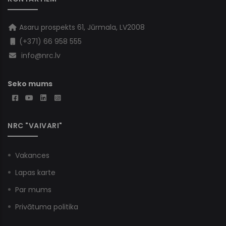
Asaru prospekts 61, Jūrmala, LV2008
(+371) 66 958 555
info@nrc.lv
Seko mums
NRC "VAIVARI"
Vakances
Lapas karte
Par mums
Privātuma politika