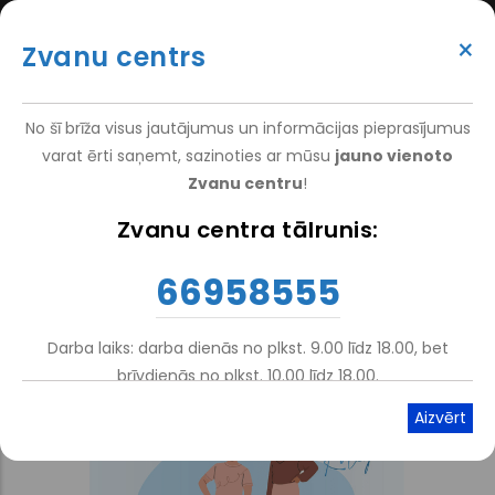
Pārlekt
(+371) 66 958 555
uz
×
Zvanu centrs
galveno
ATTEIKT VIZĪTI
ATSAUKSMĒM
PIETEIKT PACIENTU
SUPER
saturu
VAKANCES
DARBINIEKIEM
TOP
No šī brīža visus jautājumus un informācijas pieprasījumus
MENU
varat ērti saņemt, sazinoties ar mūsu
jauno vienoto
Zvanu centru
!
Sākums
Zvanu centra tālrunis:
Atpakaļceļš
66958555
Darba laiks: darba dienās no plkst. 9.00 līdz 18.00, bet
brīvdienās no plkst. 10.00 līdz 18.00.