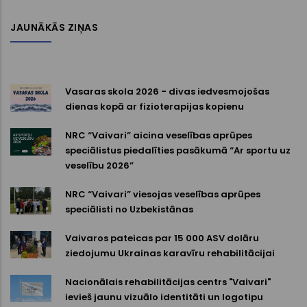
JAUNĀKĀS ZIŅAS
Vasaras skola 2026 - divas iedvesmojošas
dienas kopā ar fizioterapijas kopienu
NRC “Vaivari” aicina veselības aprūpes
speciālistus piedalīties pasākumā “Ar sportu uz
veselību 2026”
NRC “Vaivari” viesojas veselības aprūpes
speciālisti no Uzbekistānas
Vaivaros pateicas par 15 000 ASV dolāru
ziedojumu Ukrainas karavīru rehabilitācijai
Nacionālais rehabilitācijas centrs "Vaivari"
ievieš jaunu vizuālo identitāti un logotipu