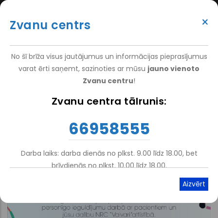
Pārlekt
(+371) 66 958 555
uz
×
Zvanu centrs
galveno
ATTEIKT VIZĪTI
ATSAUKSMĒM
PIETEIKT PACIENTU
SUPER
saturu
VAKANCES
DARBINIEKIEM
TOP
No šī brīža visus jautājumus un informācijas pieprasījumus
MENU
varat ērti saņemt, sazinoties ar mūsu
jauno vienoto
Zvanu centru
!
Sākums
Zvanu centra tālrunis:
Atpakaļceļš
66958555
Darba laiks: darba dienās no plkst. 9.00 līdz 18.00, bet
brīvdienās no plkst. 10.00 līdz 18.00.