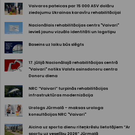
Vaivaros pateicas par 15 000 ASV dolāru
ziedojumu Ukrainas karavīru rehabilitācijai
Nacionālais rehabilitācijas centrs "Vaivari"
ievieš jaunu vizuālo identitāti un logotipu
Baseins uz laiku būs slēgts
17. jūlijā Nacionālajā rehabilitācijas centrā
"Vaivari" notiks Valsts asinsdonoru centra
Donoru diena
NRC “Vaivari” turpinās rehabilitācijas
infrastruktūras modernizācija
Urologs Jūrmalā – maksas urologa
konsultācijas NRC "Vaivari"
Aicina uz sporta dienu riteņkrēslu lietotājiem “Ar
sportu uz veselību 2026” Jūrmalā