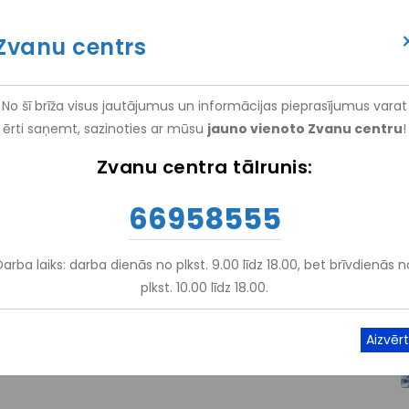
itācijas centrs "Vaivari"", (
NRC "Vaivari"
)
Zvanu centrs
(+371) 66 958 555
ATTEIKT VIZĪTI
ATSAUKSM
No šī brīža visus jautājumus un informācijas pieprasījumus varat
ērti saņemt, sazinoties ar mūsu
jauno vienoto Zvanu centru
!
EM
PAKALPOJUMI
NRC VAIVARI
IZGLĪTĪBA UN ZINĀTNE
Zvanu centra tālrunis:
66958555
ārskati Un Darbība
-
Informācija, Saskaņā Ar Publiskas Personas Kapitāla
 pārvaldību
Darba laiks: darba dienās no plkst. 9.00 līdz 18.00, bet brīvdienās n
plkst. 10.00 līdz 18.00.