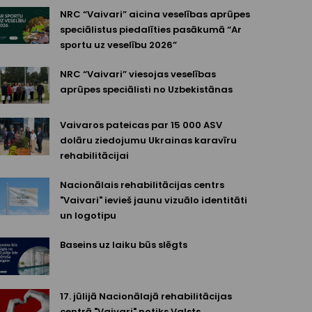
NRC “Vaivari” aicina veselības aprūpes
speciālistus piedalīties pasākumā “Ar
sportu uz veselību 2026”
NRC “Vaivari” viesojas veselības
aprūpes speciālisti no Uzbekistānas
Vaivaros pateicas par 15 000 ASV
dolāru ziedojumu Ukrainas karavīru
rehabilitācijai
Nacionālais rehabilitācijas centrs
"Vaivari" ievieš jaunu vizuālo identitāti
un logotipu
Baseins uz laiku būs slēgts
17. jūlijā Nacionālajā rehabilitācijas
centrā "Vaivari" notiks Valsts