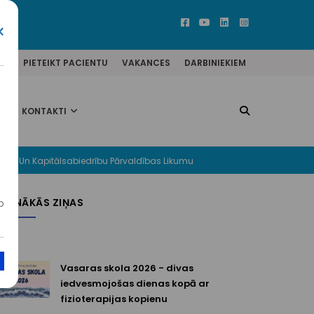
×
ĒM
PIETEIKT PACIENTU
VAKANCES
DARBINIEKIEM
KONTAKTI
 Daļu Un Kapitālsabiedrību Pārvaldības Likumu
JAUNĀKĀS ZIŅAS
o
Vasaras skola 2026 - divas
iedvesmojošas dienas kopā ar
fizioterapijas kopienu