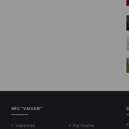
NRC "VAIVARI"
D
P
Vakances
Par mums