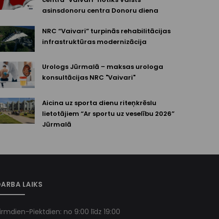
asinsdonoru centra Donoru diena
NRC “Vaivari” turpinās rehabilitācijas
infrastruktūras modernizācija
Urologs Jūrmalā – maksas urologa
konsultācijas NRC "Vaivari"
Aicina uz sporta dienu riteņkrēslu
lietotājiem “Ar sportu uz veselību 2026”
Jūrmalā
ARBA LAIKS
irmdien-Piektdien: no 9:00 līdz 19:00