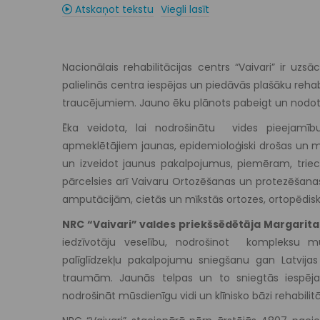
Atskaņot tekstu
Viegli lasīt
Nacionālais rehabilitācijas centrs “Vaivari” ir u
palielinās centra iespējas un piedāvās plašāku reh
traucējumiem. Jauno ēku plānots pabeigt un nodot e
Ēka veidota, lai nodrošinātu vides pieejamī
apmeklētājiem jaunas, epidemioloģiski drošas un mo
un izveidot jaunus pakalpojumus, piemēram, triecie
pārcelsies arī Vaivaru Ortozēšanas un protezēšanas
amputācijām, cietās un mīkstās ortozes, ortopēdi
NRC “Vaivari” valdes priekšsēdētāja Margarit
iedzīvotāju veselību, nodrošinot kompleksu mul
palīglīdzekļu pakalpojumu sniegšanu gan Latvija
traumām. Jaunās telpas un to sniegtās iespēj
nodrošināt mūsdienīgu vidi un klīnisko bāzi rehabili