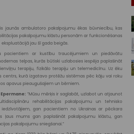
zsācis jaunās ambulatoro pakalpojumu ēkas būvniecību, kas
abilitācijas pakalpojumu klāstu personām ar funkcionēšanas
kspluatācijā jau šī gada beigās.
bu pacientiem ar kustību traucējumiem un piedāvātu
dernas telpas, kurās būtiski uzlabosies iespēja paplašināt
nviļņu terapiju, fizikālo terapiju un telemedicīnu. Uz ēku
 centrs, kurā izgatavo protēžu sistēmas pēc kāju vai roku
skos apavus pieaugušajiem un bērniem.
a Epermane:
”Mūsu mērķis ir saglabāt, uzlabot un atjaunot
tidisciplināru rehabilitācijas pakalpojumu un tehnisko
s iedzīvotājiem, gan pacientiem no Ukrainas ar pēckara
as ļaus mums gan paplašināt pakalpojumu klāstu, gan
tācijas pakalpojumu sniegšanai.”