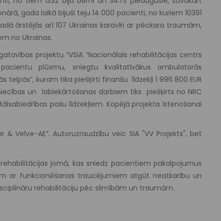
nti, no tiem 1332 bija bērni un 3475 pieaugušie, savukārt
onārā, gada laikā bijuši teju 14 000 pacienti, no kuriem 10391
ā ārstējās arī 107 Ukrainas karavīri ar pēckara traumām,
em no Ukrainas.
tavības projektu “VSIA “Nacionālais rehabilitācijas centrs
u pacientu plūsmu, sniegtu kvalitatīvākus ambulatorās
 telpās”, kuram tika piešķirti finanšu līdzekļi 1 996 800 EUR
iecības un labiekārtošanas darbiem tiks piešķirts no NRC
tālsabiedrības pašu līdzekļiem. Kopējā projekta īstenošanai
er & Velve-AE”. Autoruzraudzību veic SIA "VV Projekts", bet
e rehabilitācijas jomā, kas sniedz pacientiem pakalpojumus
kiem ar funkcionēšanas traucējumiem atgūt neatkarību un
isciplināru rehabilitāciju pēc slimībām un traumām.