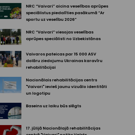
NRC “Vaivari” aicina veselības aprūpes
speciālistus piedalīties pasākumā “Ar
sportu uz veselību 2026”
NRC “Vaivari” viesojas veselības
aprūpes speciālisti no Uzbekistānas
Vaivaros pateicas par 15 000 ASV
dolāru ziedojumu Ukrainas karavīru
rehabilitācijai
Nacionālais rehabilitācijas centrs
"Vaivari" ievieš jaunu vizuālo identitāti
un logotipu
Baseins uz laiku būs slēgts
17. jūlijā Nacionālajā rehabilitācijas
centrā "Vaivari" notiks Valsts