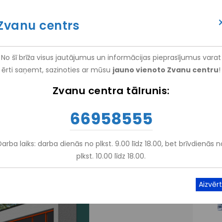
itācijas centrs "Vaivari"", (
NRC "Vaivari"
)
Zvanu centrs
(+371) 66 958 555
ATTEIKT VIZĪTI
ATSAUKSM
No šī brīža visus jautājumus un informācijas pieprasījumus varat
ērti saņemt, sazinoties ar mūsu
jauno vienoto Zvanu centru
!
EM
PAKALPOJUMI
NRC VAIVARI
IZGLĪTĪBA UN ZINĀTNE
Zvanu centra tālrunis:
66958555
Darba laiks: darba dienās no plkst. 9.00 līdz 18.00, bet brīvdienās n
plkst. 10.00 līdz 18.00.