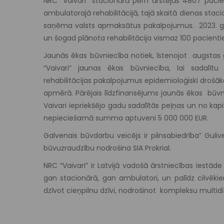
NRC “Vaivari” stacionārā pērn ārstējās 4807 pacie
ambulatorajā rehabilitācijā, tajā skaitā dienas staci
saņēma valsts apmaksātus pakalpojumus. 2023. gad
un šogad plānota rehabilitācija vismaz 100 pacienti
Jaunās ēkas būvniecība notiek, īstenojot augstas ga
“Vaivari” jaunas ēkas būvniecība, lai sadalīt
rehabilitācijas pakalpojumus epidemioloģiski drošākās
apmērā. Pārējais līdzfinansējums jaunās ēkas būvn
Vaivari iepriekšējo gadu sadalītās peļņas un no kapi
nepieciešamā summa aptuveni 5 000 000 EUR.
Galvenais būvdarbu veicējs ir pilnsabiedrība” Guliv
būvuzraudzību nodrošina SIA Prokrial.
NRC “Vaivari” ir Latvijā vadošā ārstniecības iestād
gan stacionārā, gan ambulatori, un palīdz cilvē
dzīvot cieņpilnu dzīvi, nodrošinot kompleksu multid