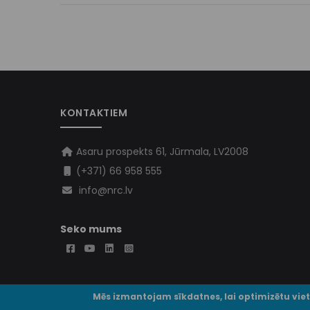
KONTAKTIEM
Asaru prospekts 61, Jūrmala, LV2008
(+371) 66 958 555
info@nrc.lv
Seko mums
Mēs izmantojam sīkdatnes, lai optimizētu vie