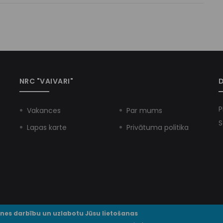
NRC "VAIVARI"
D
P
Vakances
Par mums
S
Lapas karte
Privātuma politika
tnes darbību un uzlabotu Jūsu lietošanas
© VSIA NRC "Vaivari" 2025. Visas tiesības paturētas.