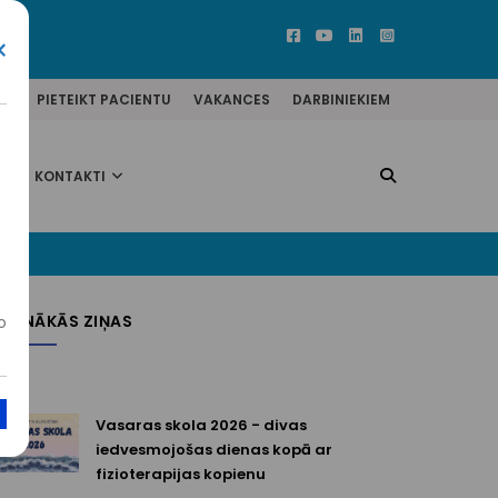
×
ĒM
PIETEIKT PACIENTU
VAKANCES
DARBINIEKIEM
KONTAKTI
JAUNĀKĀS ZIŅAS
o
Vasaras skola 2026 - divas
iedvesmojošas dienas kopā ar
fizioterapijas kopienu