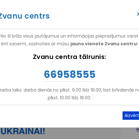
itācijas centrs "Vaivari"", (
NRC "Vaivari"
)
Zvanu centrs
(+371) 66 958 555
ATTEIKT VIZĪTI
ATSAUKSM
No šī brīža visus jautājumus un informācijas pieprasījumus varat
ērti saņemt, sazinoties ar mūsu
jauno vienoto Zvanu centru
!
EM
PAKALPOJUMI
NRC VAIVARI
IZGLĪTĪBA UN ZINĀTNE
Zvanu centra tālrunis:
66958555
Darba laiks: darba dienās no plkst. 9.00 līdz 18.00, bet brīvdienās n
plkst. 10.00 līdz 18.00.