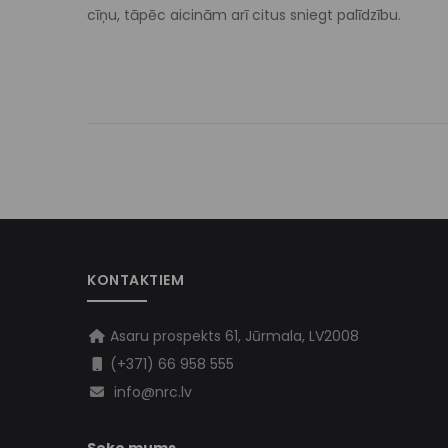
cīņu, tāpēc aicinām arī citus sniegt palīdzību.
KONTAKTIEM
Asaru prospekts 61, Jūrmala, LV2008
(+371) 66 958 555
info@nrc.lv