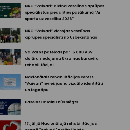
NRC “Vaivari” aicina veselības aprūpes
speciālistus piedalīties pasākumā “Ar
sportu uz veselību 2026”
NRC “Vaivari” viesojas veselības
aprūpes speciālisti no Uzbekistānas
Vaivaros pateicas par 15 000 ASV
dolāru ziedojumu Ukrainas karavīru
rehabilitācijai
Nacionālais rehabilitācijas centrs
"Vaivari" ievieš jaunu vizuālo identitāti
un logotipu
Baseins uz laiku būs slēgts
17. jūlijā Nacionālajā rehabilitācijas
centrā "Vaivari" notiks Valsts