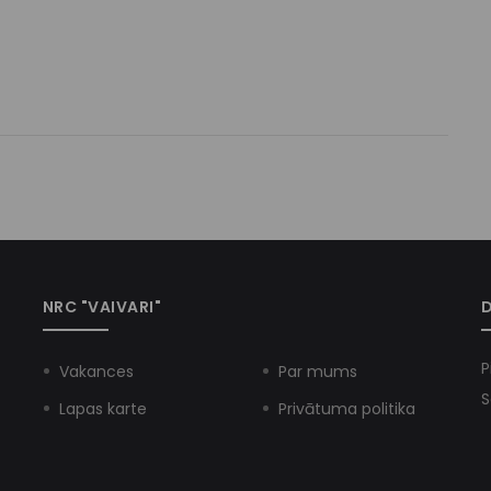
NRC "VAIVARI"
D
P
Vakances
Par mums
S
Lapas karte
Privātuma politika