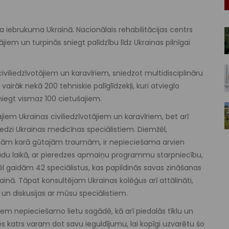
oga iebrukuma Ukrainā. Nacionālais rehabilitācijas centrs
ājiem un turpinās sniegt palīdzību līdz Ukrainas pilnīgai
iviliedzīvotājiem un karavīriem, sniedzot multidisciplināru
 vairāk nekā 200 tehniskie palīglīdzekļi, kuri atvieglo
niegt vismaz 100 cietušajiem.
iem Ukrainas civiliedzīvotājiem un karavīriem, bet arī
redzi Ukrainas medicīnas speciālistiem. Diemžēl,
dām karā gūtajām traumām, ir nepieciešama arvien
gadu laikā, ar pieredzes apmaiņu programmu starpniecību,
l gaidām 42 speciālistus, kas papildinās savas zināšanas
krainā. Tāpat konsultējam Ukrainas kolēģus arī attālināti,
 un diskusijas ar mūsu speciālistiem.
ājiem nepieciešamo lietu sagādē, kā arī piedalās tīklu un
ēs katrs varam dot savu ieguldījumu, lai kopīgi uzvarētu šo