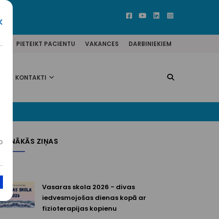
×
ĒM
PIETEIKT PACIENTU
VAKANCES
DARBINIEKIEM
KONTAKTI
JAUNĀKĀS ZIŅAS
o
Vasaras skola 2026 - divas
iedvesmojošas dienas kopā ar
fizioterapijas kopienu