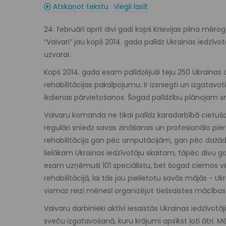
Atskaņot tekstu
Viegli lasīt
24. februārī aprit divi gadi kopš Krievijas pilna mēr
“Vaivari” jau kopš 2014. gada palīdz Ukrainas iedzīvot
uzvarai.
Kopš 2014. gada esam palīdzējuši teju 250 Ukrainas c
rehabilitācijas pakalpojumu. Ir izsniegti un izgatavoti
ikdienas pārvietošanos. Šogad palīdzību plānojam s
Vaivaru komanda ne tikai palīdz karadarbībā cietušaj
regulāri sniedz savas zināšanas un profesionālo pie
rehabilitācija gan pēc amputācijām, gan pēc dažā
lielākam Ukrainas iedzīvotāju skaitam, tāpēc divu 
esam uzņēmuši 101 speciālistu, bet šogad ciemos vē
rehabilitācijā, lai tās jau pielietotu savās mājās - U
vismaz reizi mēnesī organizējot tiešsaistes mācības
Vaivaru darbinieki aktīvi iesaistās Ukrainas iedzīvot
sveču izgatavošanā, kuru krājumi apsīkst ļoti ātri. M