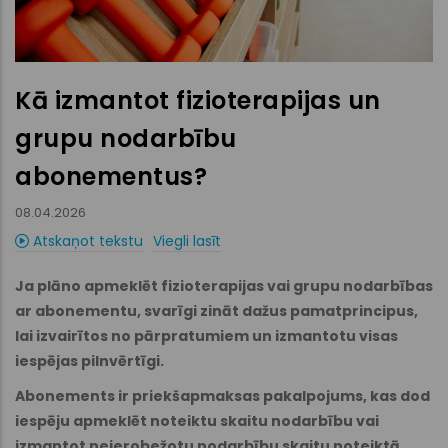
Kā izmantot fizioterapijas un
grupu nodarbību
abonementus?
08.04.2026
Atskaņot tekstu
Viegli lasīt
Ja plāno apmeklēt fizioterapijas vai grupu nodarbības
ar abonementu, svarīgi zināt dažus pamatprincipus,
lai izvairītos no pārpratumiem un izmantotu visas
iespējas pilnvērtīgi.
Abonements ir priekšapmaksas pakalpojums, kas dod
iespēju apmeklēt noteiktu skaitu nodarbību vai
izmantot neierobežotu nodarbību skaitu noteiktā