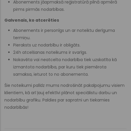
Abonements jāapmaksā reģistratūrā pilnā apmērā
pirms pirmās nodarbības.
Galvenais, ko atcerēties
Abonements ir personīgs un ar noteiktu derīguma
termiņu.
Pieraksts uz nodarbību ir obligāts.
24h atcelšanas noteikums ir svarīgs.
Nokavēta vai neatcelta nodarbība tiek uzskatīta kā
izmantota nodarbība, par kuru tiek piemērota
samaksa, ieturot to no abonementa.
Šie noteikumi palīdz mums nodrošināt pakalpojumu visiem
klientiem, kā arī ļauj efektīvi plānot speciālistu darbu un
nodarbību grafiku. Paldies par sapratni un tiekamies
nodarbībās!