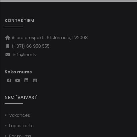
KONTAKTIEM
Asaru prospekts 61, Jūrmala, LV2008
(+371) 66 958 555
info@nrc.lv
Seko mums
NRC "VAIVARI"
Vakances
Lapas karte
Par mums