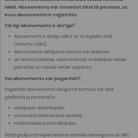
laikā. Abonementu var izmantot tikai tā persona, uz
kuru abonements ir reģistrēts.
Cik ilgi abonements ir derīgs?
Abonements ir derīgs sākot ar tā iegādes brīdi
(datums čekā).
Abonomenta derīguma termiņi var atšķirties.
Ja termiņš beidzas, neizmantotās nodarbības netiek
pārceltas un nauda netiek atgriezta.
Vai abonementu var pagarināt?
Pagarināt abonementa derīguma termiņu var tikai
gadījumā ja personai/a:
iestājusies darbnespēja,
stacionēta ārstniecības iestādē ,
medicīniskas kontrindikācijas.
Šādā gadījumā nepieciešams rakstisks iesniegums un NRC