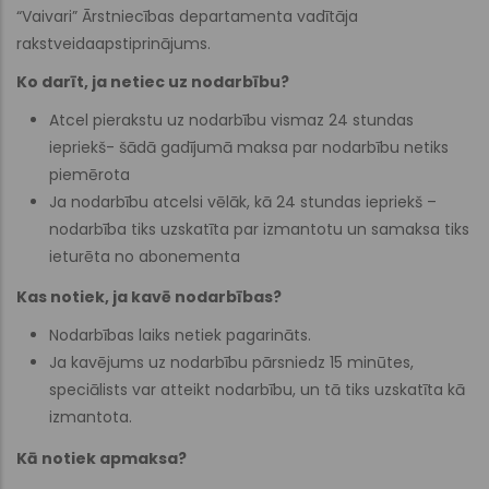
“Vaivari” Ārstniecības departamenta vadītāja
rakstveidaapstiprinājums.
Ko darīt, ja netiec uz nodarbību?
Atcel pierakstu uz nodarbību vismaz 24 stundas
iepriekš- šādā gadījumā maksa par nodarbību netiks
piemērota
Ja nodarbību atcelsi vēlāk, kā 24 stundas iepriekš –
nodarbība tiks uzskatīta par izmantotu un samaksa tiks
ieturēta no abonementa
Kas notiek, ja kavē nodarbības?
Nodarbības laiks netiek pagarināts.
Ja kavējums uz nodarbību pārsniedz 15 minūtes,
speciālists var atteikt nodarbību, un tā tiks uzskatīta kā
izmantota.
Kā notiek apmaksa?