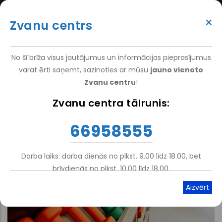
Pārlekt
(+371) 66 958 555
uz
×
Zvanu centrs
galveno
ATTEIKT VIZĪTI
ATSAUKSMĒM
PIETEIKT PACIENTU
SUPER
saturu
VAKANCES
DARBINIEKIEM
TOP
No šī brīža visus jautājumus un informācijas pieprasījumus
MENU
varat ērti saņemt, sazinoties ar mūsu
jauno vienoto
Zvanu centru
!
Sākums
Zvanu centra tālrunis:
Atpakaļceļš
66958555
Darba laiks: darba dienās no plkst. 9.00 līdz 18.00, bet
brīvdienās no plkst. 10.00 līdz 18.00.