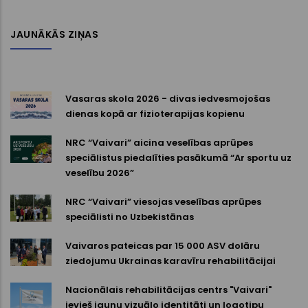
JAUNĀKĀS ZIŅAS
Vasaras skola 2026 - divas iedvesmojošas
dienas kopā ar fizioterapijas kopienu
NRC “Vaivari” aicina veselības aprūpes
speciālistus piedalīties pasākumā “Ar sportu uz
veselību 2026”
NRC “Vaivari” viesojas veselības aprūpes
speciālisti no Uzbekistānas
Vaivaros pateicas par 15 000 ASV dolāru
ziedojumu Ukrainas karavīru rehabilitācijai
Nacionālais rehabilitācijas centrs "Vaivari"
ievieš jaunu vizuālo identitāti un logotipu