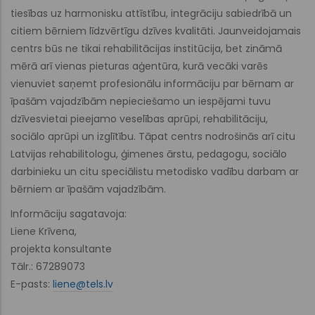
tiesības uz harmonisku attīstību, integrāciju sabiedrībā un
citiem bērniem līdzvērtīgu dzīves kvalitāti. Jaunveidojamais
centrs būs ne tikai rehabilitācijas institūcija, bet zināmā
mērā arī vienas pieturas aģentūra, kurā vecāki varēs
vienuviet saņemt profesionālu informāciju par bērnam ar
īpašām vajadzībām nepieciešamo un iespējami tuvu
dzīvesvietai pieejamo veselības aprūpi, rehabilitāciju,
sociālo aprūpi un izglītību. Tāpat centrs nodrošinās arī citu
Latvijas rehabilitologu, ģimenes ārstu, pedagogu, sociālo
darbinieku un citu speciālistu metodisko vadību darbam ar
bērniem ar īpašām vajadzībām.
Informāciju sagatavoja:
Liene Krīvena,
projekta konsultante
Tālr.: 67289073
E-pasts:
liene@tels.lv