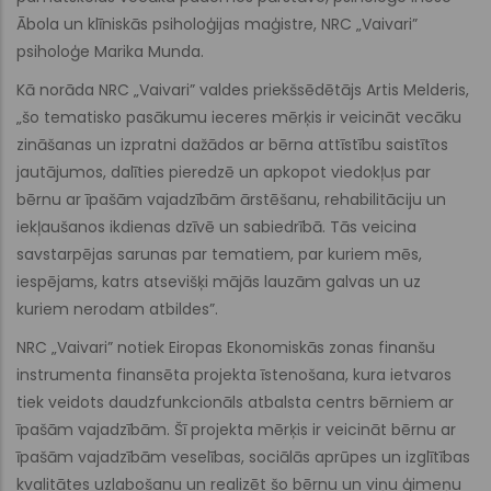
Ābola un klīniskās psiholoģijas maģistre, NRC „Vaivari”
psiholoģe Marika Munda.
Kā norāda NRC „Vaivari” valdes priekšsēdētājs Artis Melderis,
„šo tematisko pasākumu ieceres mērķis ir veicināt vecāku
zināšanas un izpratni dažādos ar bērna attīstību saistītos
jautājumos, dalīties pieredzē un apkopot viedokļus par
bērnu ar īpašām vajadzībām ārstēšanu, rehabilitāciju un
iekļaušanos ikdienas dzīvē un sabiedrībā. Tās veicina
savstarpējas sarunas par tematiem, par kuriem mēs,
iespējams, katrs atsevišķi mājās lauzām galvas un uz
kuriem nerodam atbildes”.
NRC „Vaivari” notiek Eiropas Ekonomiskās zonas finanšu
instrumenta finansēta projekta īstenošana, kura ietvaros
tiek veidots daudzfunkcionāls atbalsta centrs bērniem ar
īpašām vajadzībām. Šī projekta mērķis ir veicināt bērnu ar
īpašām vajadzībām veselības, sociālās aprūpes un izglītības
kvalitātes uzlabošanu un realizēt šo bērnu un viņu ģimeņu