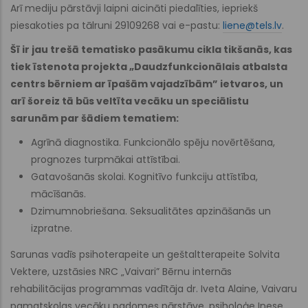
Arī mediju pārstāvji laipni aicināti piedalīties, iepriekš
piesakoties pa tālruni 29109268 vai e-pastu:
liene@tels.lv
.
Šī ir jau trešā tematisko pasākumu cikla tikšanās, kas
tiek īstenota projekta „Daudzfunkcionālais atbalsta
centrs bērniem ar īpašām vajadzībām” ietvaros, un
arī šoreiz tā būs veltīta vecāku un speciālistu
sarunām par šādiem tematiem:
Agrīnā diagnostika. Funkcionālo spēju novērtēšana,
prognozes turpmākai attīstībai.
Gatavošanās skolai. Kognitīvo funkciju attīstība,
mācīšanās.
Dzimumnobriešana. Seksualitātes apzināšanās un
izpratne.
Sarunas vadīs psihoterapeite un geštaltterapeite Solvita
Vektere, uzstāsies NRC „Vaivari” Bērnu internās
rehabilitācijas programmas vadītāja dr. Iveta Alaine, Vaivaru
pamatskolas vecāku padomes pārstāve, psiholoģe Inese