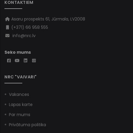
KONTAKTIEM
Asaru prospekts 61, Jūrmala, LV2008
(+371) 66 958 555
info@nrc.lv
Seko mums
NRC "VAIVARI"
Vakances
Lapas karte
Par mums
Privātuma politika