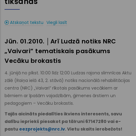
tikšanās
+
/'.
Šī
Atskaņot tekstu
Viegli lasīt
īsinājumtaustiņš
aktivizē
Jūn. 01.2010. │Arī Ludzā notiks NRC
ekrāna
lasītāju,
„Vaivari” tematiskais pasākums
lai
Vecāku brokastis
palīdzētu
jums
4. jūnijā no plkst. 10:00 līdz 12:00 Ludzas rajona slimnīcas Aktu
navigēt
zālē (Raiņa ielā 43, 2. stāvā) notiks nacionālā rehabilitācijas
un
centra (NRC) „Vaivari” rīkotais pasākums vecākiem ar
mijiedarboties
bērniem ar īpašām vajadzībām, ģimenes ārstiem un
ar
pedagogiem – Vecāku brokastis.
saturu.
Tajās aicināts piedalīties ikviens interesents, savu
dalību iepriekš piesakot pa tālruni 67147280 vai e-
pastu
eezprojekts@nrc.lv
. Vietu skaits ierobežots!