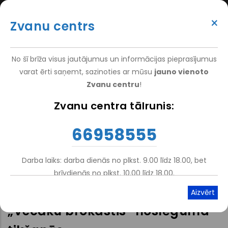
Laipni
Pārlekt
(+371) 66 958 555
lūdzam
uz
×
Zvanu centrs
All
galveno
ATTEIKT VIZĪTI
ATSAUKSMĒM
PIETEIKT PACIENTU
SUPER
in
saturu
VAKANCES
DARBINIEKIEM
TOP
One
No šī brīža visus jautājumus un informācijas pieprasījumus
MENU
Accessibility
varat ērti saņemt, sazinoties ar mūsu
jauno vienoto
ekrāna
Zvanu centru
!
lasītājā.
Nacionālais Rehabilitācijas Centrs Vaivari
-
NRC Vaivari
-
Zvanu centra tālrunis:
Atpakaļceļš
Lai
Par Mums
-
Realizētie Projekti
-
palaistu
EEZ Finanšu Instrumenta Projekta LV0065 „Nacionālais
66958555
Daudzfunkcionālais Atbalsta Centrs Vaivaros Bērniem Ar Īpašām
All
Vajadzībām”
in
One
Darba laiks: darba dienās no plkst. 9.00 līdz 18.00, bet
Feb. 23.2011. | 2. martā –
Accessibility
brīvdienās no plkst. 10.00 līdz 18.00.
ekrāna
tematisko pasākumu cikla
lasītāju,
„Vecāku brokastis” noslēguma
nospiediet
'Ctrl