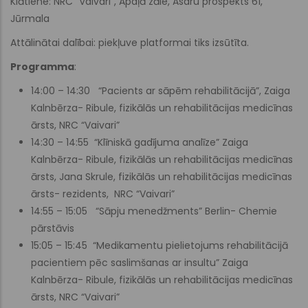
Klātiene: NRC “Vaivari”, Apaļā zāle, Asaru prospekts 61,
Jūrmala
Attālinātai dalībai: piekļuve platformai tiks izsūtīta.
Programma
:
14:00 – 14:30 “Pacients ar sāpēm rehabilitācijā”, Zaiga
Kalnbērza- Ribule, fizikālās un rehabilitācijas medicīnas
ārsts, NRC “Vaivari”
14:30 – 14:55 “Klīniskā gadījuma analīze” Zaiga
Kalnbērza- Ribule, fizikālās un rehabilitācijas medicīnas
ārsts, Jana Skrule, fizikālās un rehabilitācijas medicīnas
ārsts- rezidents, NRC “Vaivari”
14:55 – 15:05 “Sāpju menedžments” Berlin- Chemie
pārstāvis
15:05 – 15:45 “Medikamentu pielietojums rehabilitācijā
pacientiem pēc saslimšanas ar insultu” Zaiga
Kalnbērza- Ribule, fizikālās un rehabilitācijas medicīnas
ārsts, NRC “Vaivari”