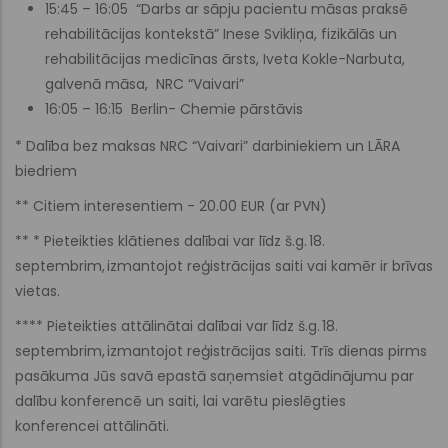
15:45 – 16:05 “Darbs ar sāpju pacientu māsas praksē
rehabilitācijas kontekstā” Inese Svikliņa, fizikālās un
rehabilitācijas medicīnas ārsts, Iveta Kokle-Narbuta,
galvenā māsa, NRC “Vaivari”
16:05 – 16:15 Berlin- Chemie pārstāvis
* Dalība bez maksas NRC “Vaivari” darbiniekiem un LĀRA
biedriem
** Citiem interesentiem - 20.00 EUR (ar PVN)
** * Pieteikties klātienes dalībai var līdz š.g. 18.
septembrim, izmantojot reģistrācijas saiti vai kamēr ir brīvas
vietas.
**** Pieteikties attālinātai dalībai var līdz š.g. 18.
septembrim, izmantojot reģistrācijas saiti. Trīs dienas pirms
pasākuma Jūs savā epastā saņemsiet atgādinājumu par
dalību konferencē un saiti, lai varētu pieslēgties
konferencei attālināti.