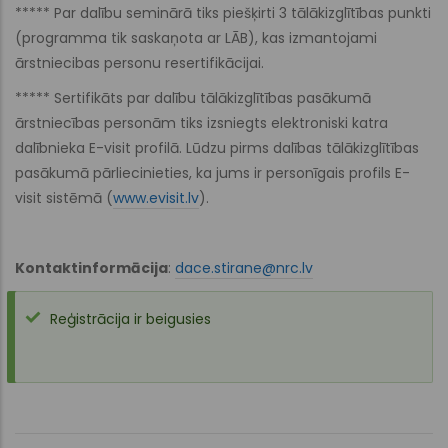
***** Par dalību seminārā tiks piešķirti 3 tālākizglītības punkti
(programma tik saskaņota ar LĀB), kas izmantojami
ārstniecibas personu resertifikācijai.
***** Sertifikāts par dalību tālākizglītības pasākumā
ārstniecības personām tiks izsniegts elektroniski katra
dalībnieka E-visit profilā. Lūdzu pirms dalības tālākizglītības
pasākumā pārliecinieties, ka jums ir personīgais profils E-
visit sistēmā (
www.evisit.lv
).
Kontaktinformācija
:
dace.stirane@nrc.lv
Reģistrācija ir beigusies
Statusa
ziņojums