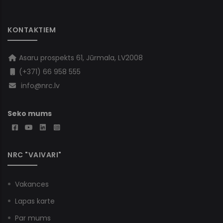
KONTAKTIEM
Asaru prospekts 61, Jūrmala, LV2008
(+371) 66 958 555
info@nrc.lv
Seko mums
NRC "VAIVARI"
Vakances
Lapas karte
Par mums