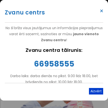
Pārlekt
(+371) 66 958 555
uz
×
Zvanu centrs
galveno
ATTEIKT VIZĪTI
ATSAUKSMĒM
PIETEIKT PACIENTU
SUPER
saturu
VAKANCES
DARBINIEKIEM
TOP
No šī brīža visus jautājumus un informācijas pieprasījumus
MENU
varat ērti saņemt, sazinoties ar mūsu
jauno vienoto
Zvanu centru
!
Sākums
Zvanu centra tālrunis:
Atpakaļceļš
66958555
Darba laiks: darba dienās no plkst. 9.00 līdz 18.00, bet
brīvdienās no plkst. 10.00 līdz 18.00.