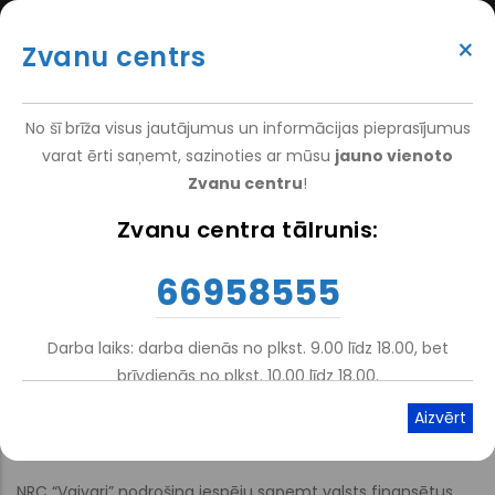
Skip
(+371) 66 958 555
to
×
Zvanu centrs
main
ATTEIKT VIZĪTI
ATSAUKSMĒM
PIETEIKT PACIENTU
SUPER
content
VAKANCES
DARBINIEKIEM
TOP
No šī brīža visus jautājumus un informācijas pieprasījumus
MENU
varat ērti saņemt, sazinoties ar mūsu
jauno vienoto
Zvanu centru
!
Drupal
-
For Patients
-
Information
Zvanu centra tālrunis:
Breadcrumb
Valsts apmaksāta ambulatorā
66958555
rehabilitācija un dienas
Darba laiks: darba dienās no plkst. 9.00 līdz 18.00, bet
stacionāra pakalpojumi
brīvdienās no plkst. 10.00 līdz 18.00.
Atskaņot tekstu
Viegli lasīt
NRC “Vaivari” nodrošina iespēju saņemt valsts finansētus