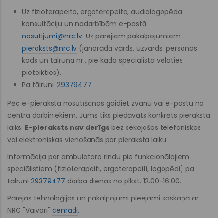
Uz fizioterapeita, ergoterapeita, audiologopēda
konsultāciju un nodarbībām e-pastā:
nosutijumi@nrc.lv
. Uz pārējiem pakalpojumiem
pieraksts@nrc.lv
(jānorāda vārds, uzvārds, personas
kods un tālruņa nr., pie kāda speciālista vēlaties
pieteikties).
Pa tālruni:
29379477
Pēc e-pieraksta nosūtīšanas gaidiet zvanu vai e-pastu no
centra darbiniekiem. Jums tiks piedāvāts konkrēts pieraksta
laiks.
E-pieraksts nav derīgs
bez sekojošas telefoniskas
vai elektroniskas vienošanās par pieraksta laiku.
Informācija par ambulatoro rindu pie funkcionālajiem
speciālistiem (fizioterapeiti, ergoterapeiti, logopēdi) pa
tālruni
29379477
darba dienās no plkst. 12.00-16.00.
Pārējās tehnoloģijas un pakalpojumi pieejami saskaņā ar
NRC "Vaivari"
cenrādi
.