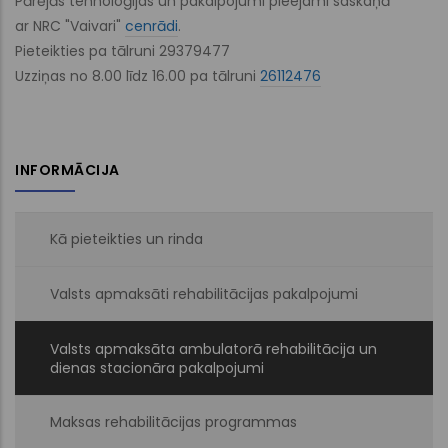
Pārējās tehnoloģijas un pakalpojumi pieejami saskaņā
ar NRC "Vaivari"
cenrādi
.
Pieteikties pa tālruni 29379477
Uzziņas no 8.00 līdz 16.00 pa tālruni
26112476
INFORMĀCIJA
Kā pieteikties un rinda
Valsts apmaksāti rehabilitācijas pakalpojumi
Valsts apmaksāta ambulatorā rehabilitācija un
dienas stacionāra pakalpojumi
Maksas rehabilitācijas programmas