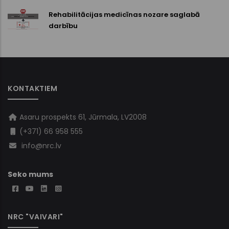
Rehabilitācijas medicīnas nozare saglabā
darbību
KONTAKTIEM
Asaru prospekts 61, Jūrmala, LV2008
(+371) 66 958 555
info@nrc.lv
Seko mums
NRC "VAIVARI"