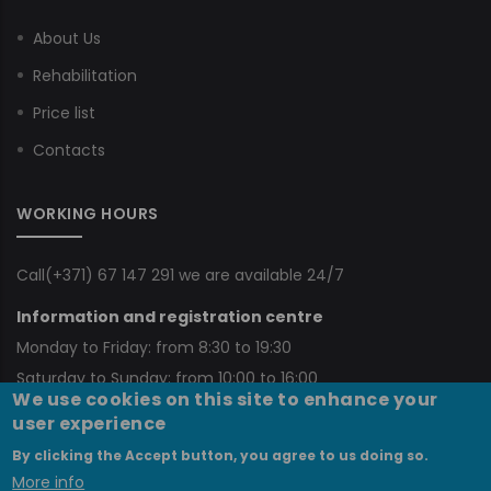
About Us
Rehabilitation
Price list
Contacts
WORKING HOURS
Call
(+371) 67 147 291
we are available 24/7
Information and registration centre
Monday to Friday: from 8:30 to 19:30
Saturday to Sunday: from 10:00 to 16:00
We use cookies on this site to enhance your
(+371) 67 766 122
|
(+371) 67 766 026
|
(+371) 67 766 025
user experience
By clicking the Accept button, you agree to us doing so.
More info