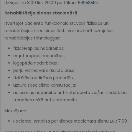
Uzziņas no 8.00 līdz 20.00 pa tālruni
66958555
Rehabilitācija dienas stacionārā
Izvērtējot pacienta funkcionālo stāvokli fizikālās un
rehabilitācijas medicīnas ārsts var nozīmēt sekojošas
rehabilitācijas tehnoloģijas:
fizioterapijas nodarbības;
ergoterapijas nodarbības;
logopēda nodarbības;
pērļu vanna vai cirkulārā duša;
fizikālās medicīnas procedūru;
uztura speciālista konsultācija;
nūjošanas nodarbība ar fizioterapeitu vai/un nodarbība
trenažieru zālē ar fizioterapeitu.
Maksājumi:
Pacienta iemaksa par dienas stacionāra dienu EUR 7.00