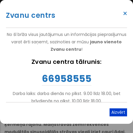
Перейти
(+371) 66 958 555
к
×
Zvanu centrs
основному
ATTEIKT VIZĪTI
ATSAUKSMĒM
PIETEIKT PACIENTU
SUPER
содержанию
VAKANCES
DARBINIEKIEM
TOP
No šī brīža visus jautājumus un informācijas pieprasījumus
MENU
varat ērti saņemt, sazinoties ar mūsu
jauno vienoto
Zvanu centru
!
Главная
Zvanu centra tālrunis:
Строка
навигации
Strāvas
66958555
Darba laiks: darba dienās no plkst. 9.00 līdz 18.00, bet
Atskaņot tekstu
Viegli lasīt
brīvdienās no plkst. 10.00 līdz 18.00.
Metodes būtība ir iedarbība ar zemfrekvences
modulētām sinusoidālām strāvām uz noteiktu
ķermeņa rajonu. Maiņstrāvas zemfrekvences
modulētās sinusoidālās strāvas viegli iziet cauri ādai,