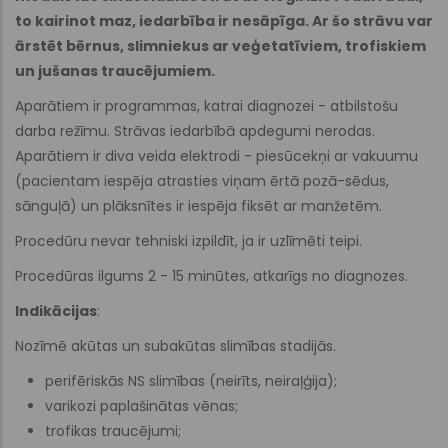
to kairinot maz, iedarbība ir nesāpīga. Ar šo strāvu var
ārstēt bērnus, slimniekus ar veģetatīviem, trofiskiem
un jušanas traucējumiem.
Aparātiem ir programmas, katrai diagnozei - atbilstošu
darba režīmu. Strāvas iedarbībā apdegumi nerodas.
Aparātiem ir diva veida elektrodi - piesūcekņi ar vakuumu
(pacientam iespēja atrasties viņam ērtā pozā-sēdus,
sānguļā) un plāksnītes ir iespēja fiksēt ar manžetēm.
Procedūru nevar tehniski izpildīt, ja ir uzlīmēti teipi.
Procedūras ilgums 2 - 15 minūtes, atkarīgs no diagnozes.
Indikācijas
:
Nozīmē akūtas un subakūtas slimības stadijās.
perifēriskās NS slimības (neirīts, neiraļģija);
varikozi paplašinātas vēnas;
trofikas traucējumi;