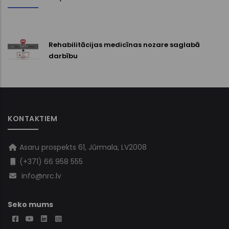
Rehabilitācijas medicīnas nozare saglabā
darbību
KONTAKTIEM
Asaru prospekts 61, Jūrmala, LV2008
(+371) 66 958 555
info@nrc.lv
Seko mums