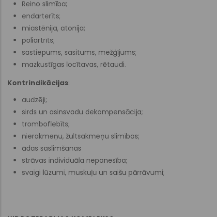
Reino slimība;
endarterīts;
miastēnija, atonija;
poliartrīts;
sastiepums, sasitums, mežģījums;
mazkustīgas locītavas, rētaudi.
Kontrindikācijas
:
audzēji;
sirds un asinsvadu dekompensācija;
tromboflebīts;
nierakmeņu, žultsakmeņu slimības;
ādas saslimšanas
strāvas individuāla nepanesība;
svaigi lūzumi, muskuļu un saišu pārrāvumi;