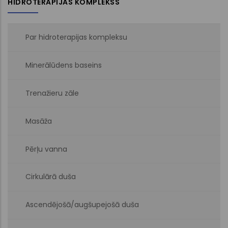
HIDROTERAPIJAS KOMPLEKSS
Par hidroterapijas kompleksu
Minerālūdens baseins
Trenažieru zāle
Masāža
Pērļu vanna
Cirkulārā duša
Ascendējošā/augšupejošā duša