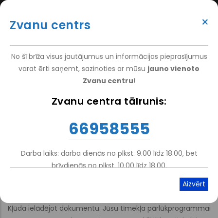
Перейти
(+371) 66 958 555
к
×
Zvanu centrs
основному
ATTEIKT VIZĪTI
ATSAUKSMĒM
PIETEIKT PACIENTU
SUPER
содержанию
VAKANCES
DARBINIEKIEM
TOP
No šī brīža visus jautājumus un informācijas pieprasījumus
MENU
varat ērti saņemt, sazinoties ar mūsu
jauno vienoto
Zvanu centru
!
Nacionālais Rehabilitācijas Centrs Vaivari
-
For Patients
-
Zvanu centra tālrunis:
Строка
Information
навигации
66958555
Pacientu iekšējās kārtības
noteikumi
Darba laiks: darba dienās no plkst. 9.00 līdz 18.00, bet
brīvdienās no plkst. 10.00 līdz 18.00.
Atskaņot tekstu
Viegli lasīt
Kļūda ielādējot dokumentu. Jūsu tīmekļa pārlūkprogrammai