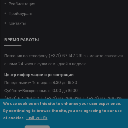
Реабилитация
Прейскурант
Контакты
ВРЕМЯ РАБОТЫ
Позвонив по телефону
(+371) 67 147 291
вы можете связаться
с нами 24 часа в сутки семь дней в неделю.
Центр информации и регистрации
Понедельник-Пятница: с 8:30 до 19:30
Суббота-Воскресенье: с 10:00 до 16:00
(+371) 67 766 122
|
(+371) 67 766 026
|
(+371) 67 766 025
We use cookies on this site to enhance your user experience.
By continuing to browse the site, you are agreeing to our use
Lasīt vairāk
of cookies.