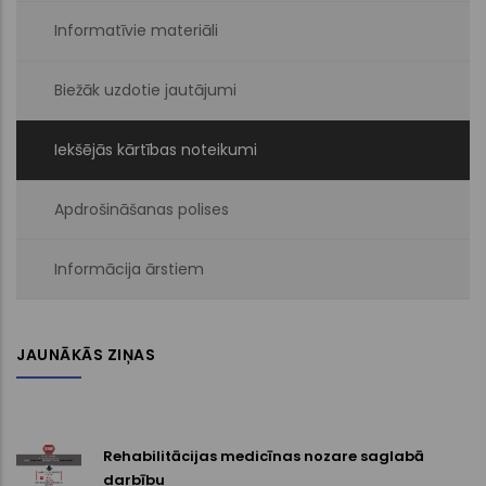
Informatīvie materiāli
Biežāk uzdotie jautājumi
Iekšējās kārtības noteikumi
Apdrošināšanas polises
Informācija ārstiem
JAUNĀKĀS ZIŅAS
Rehabilitācijas medicīnas nozare saglabā
darbību