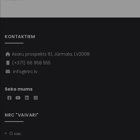
KONTAKTIEM
Asaru prospekts 61, Jūrmala, LV2008
(+371) 66 958 555
info@nrc.lv
Seko mums
NRC "VAIVARI"
О нас