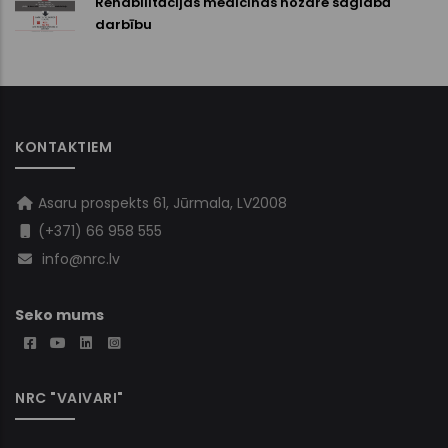
Rehabilitācijas medicīnas nozare saglabā
darbību
KONTAKTIEM
Asaru prospekts 61, Jūrmala, LV2008
(+371) 66 958 555
info@nrc.lv
Seko mums
NRC "VAIVARI"