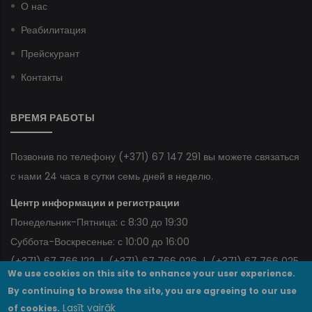
О нас
Реабилитация
Прейскурант
Контакты
ВРЕМЯ РАБОТЫ
Позвонив по телефону
(+371) 67 147 291
вы можете связаться
с нами 24 часа в сутки семь дней в неделю.
Центр информации и регистрации
Понедельник-Пятница: с 8:30 до 19:30
Суббота-Воскресенье: с 10:00 до 16:00
(+371) 67 766 122
|
(+371) 67 766 026
|
(+371) 67 766 025
We use cookies on this site to enhance your user experience.
By continuing to browse the site, you are agreeing to our use
Lasīt vairāk
of cookies.