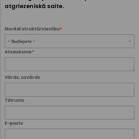
atgriezeniskā saite.
Norādi struktūrvienību
Atsauksme*
Vārds, uzvārds
Tālrunis
E-pasts