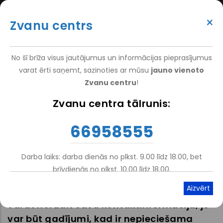
Перейти
(+371) 66 958 555
к
×
Zvanu centrs
основному
ATTEIKT VIZĪTI
ATSAUKSMĒM
PIETEIKT PACIENTU
SUPER
содержанию
VAKANCES
DARBINIEKIEM
TOP
No šī brīža visus jautājumus un informācijas pieprasījumus
MENU
varat ērti saņemt, sazinoties ar mūsu
jauno vienoto
Zvanu centru
!
Главная
Zvanu centra tālrunis:
Строка
навигации
Atsauksme
66958555
Darba laiks: darba dienās no plkst. 9.00 līdz 18.00, bet
Atskaņot tekstu
Viegli lasīt
brīvdienās no plkst. 10.00 līdz 18.00.
Paldies par novērtējumu! Ja vēlaties,
varat norādīt savu kontaktinformāciju, jo
var būt gadījumi, kad ir nepieciešama