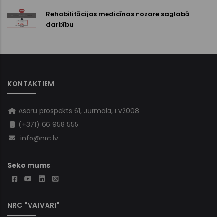
Rehabilitācijas medicīnas nozare saglabā
darbību
KONTAKTIEM
Asaru prospekts 61, Jūrmala, LV2008
(+371) 66 958 555
info@nrc.lv
Seko mums
NRC "VAIVARI"