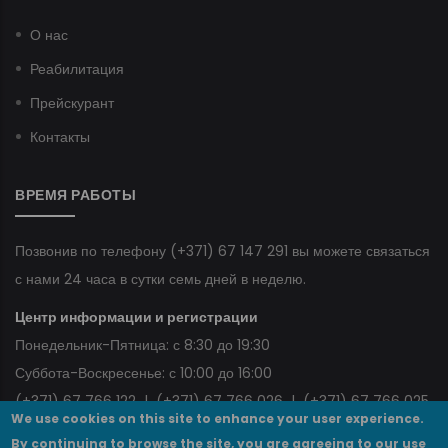
О нас
Реабилитация
Прейскурант
Контакты
ВРЕМЯ РАБОТЫ
Позвонив по телефону
(+371) 67 147 291
вы можете связаться
с нами 24 часа в сутки семь дней в неделю.
Центр информации и регистрации
Понедельник-Пятница: с 8:30 до 19:30
Суббота-Воскресенье: с 10:00 до 16:00
(+371) 67 766 122
|
(+371) 67 766 026
|
(+371) 67 766 025
We use cookies on this site to enhance your user experience.
By continuing to browse the site, you are agreeing to our use