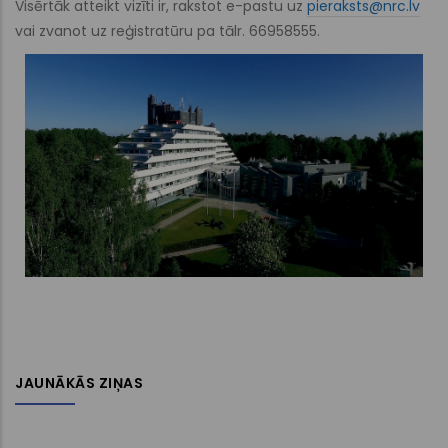
Visērtāk atteikt vizīti ir, rakstot e-pastu uz
pieraksts@nrc.lv
vai zvanot uz reģistratūru pa tālr. 66958555.
JAUNĀKĀS ZIŅAS