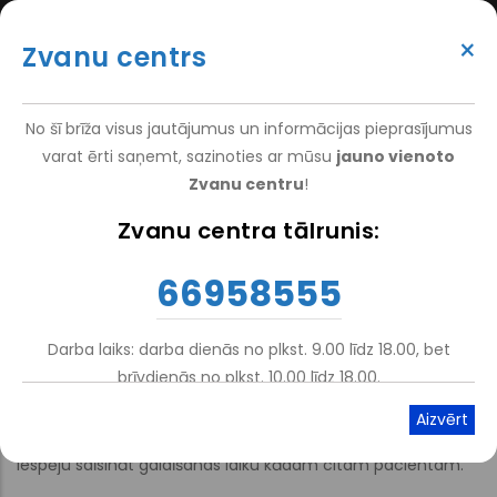
Перейти
(+371) 66 958 555
к
×
Zvanu centrs
основному
ATTEIKT VIZĪTI
ATSAUKSMĒM
PIETEIKT PACIENTU
SUPER
содержанию
VAKANCES
DARBINIEKIEM
TOP
No šī brīža visus jautājumus un informācijas pieprasījumus
MENU
varat ērti saņemt, sazinoties ar mūsu
jauno vienoto
Zvanu centru
!
Главная
Zvanu centra tālrunis:
Строка
навигации
Atteikt vizīti
66958555
Darba laiks: darba dienās no plkst. 9.00 līdz 18.00, bet
Atskaņot tekstu
Viegli lasīt
brīvdienās no plkst. 10.00 līdz 18.00.
Aicinām būt atbildīgiem un savlaicīgi informēt, ja
nevarēsiet ierasties uz pieteikto vizīti pie speciālista, tas dos
iespēju saīsināt gaidīšanas laiku kādam citam pacientam.